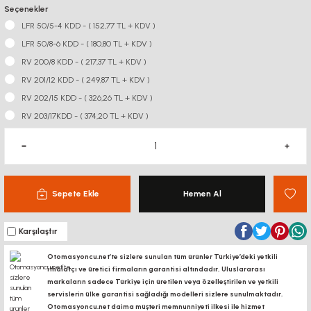
Seçenekler
LFR 50/5-4 KDD - ( 152,77 TL + KDV )
LFR 50/8-6 KDD - ( 180,80 TL + KDV )
RV 200/8 KDD - ( 217,37 TL + KDV )
RV 201/12 KDD - ( 249,87 TL + KDV )
RV 202/15 KDD - ( 326,26 TL + KDV )
RV 203/17KDD - ( 374,20 TL + KDV )
Sepete Ekle
Hemen Al
Karşılaştır
Otomasyoncu.net’te sizlere sunulan tüm ürünler Türkiye’deki yetkili
ithalatçı ve üretici firmaların garantisi altındadır, Uluslararası
markaların sadece Türkiye için üretilen veya özelleştirilen ve yetkili
servislerin ülke garantisi sağladığı modelleri sizlere sunulmaktadır.
Otomasyoncu.net daima müşteri memnunniyeti ilkesi ile hizmet