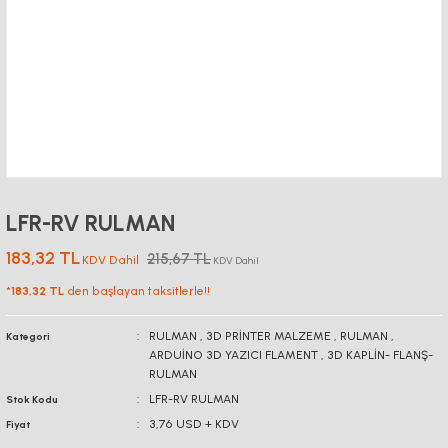
LFR-RV RULMAN
183,32 TL
215,67 TL
KDV Dahil
KDV Dahil
*
183,32 TL
den başlayan taksitlerle!!
RULMAN
,
3D PRİNTER MALZEME
,
RULMAN
,
Kategori
ARDUİNO 3D YAZICI FLAMENT
,
3D KAPLİN- FLANŞ-
RULMAN
LFR-RV RULMAN
Stok Kodu
3,76 USD + KDV
Fiyat