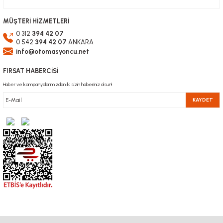
MÜŞTERİ HİZMETLERİ
0 312
394 42 07
0 542
394 42 07
ANKARA
info@otomasyoncu.net
FIRSAT HABERCİSİ
Haber ve kampanyalarımızdan ilk sizin haberiniz olsun!
KAYDET