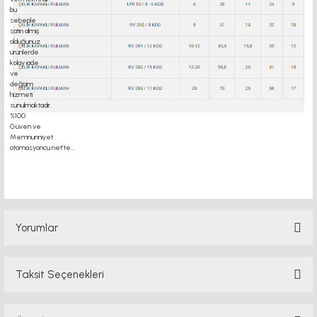
motor kaplin fiyatları, sigma profil, 3d yazıcı, kremayer dişli, 45x45 sigma profil,
delta haberleşme kablosu, delta plc fiyat, konveyör bant, kramiyer dişli, mantar
stop, otomatik yağlama sistemleri, rulolu konveyör fiyatları, 12v 50a güç kaynağı,
2kw servo motor, 20x20 sigma profil, 20x20 sigma profil somunu, 22 5 180 er
Yorumlar
Taksit Seçenekleri
Bu ürüne ilk yorumu siz yapın!