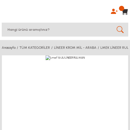
Anasayfa
TÜM KATEGORİLER
LİNEER KROM MİL - ARABA
LMEK LİNEER RU