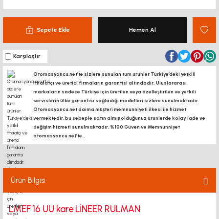
Sepete Ekle
Hemen Al
Karşılaştır
Otomasyoncu.net’te sizlere sunulan tüm ürünler Türkiye’deki yetkili
ithalatçı ve üretici firmaların garantisi altındadır, Uluslararası
markaların sadece Türkiye için üretilen veya özelleştirilen ve yetkili
servislerin ülke garantisi sağladığı modelleri sizlere sunulmaktadır.
Otomasyoncu.net daima müşteri memnunniyeti ilkesi ile hizmet
vermektedir. bu sebeple satın almış olduğunuz ürünlerde kolay iade ve
değişim hizmeti sunulmaktadır. %100 Güven ve Memnunniyet
otomasyoncu.net’te...
Ürün Bilgisi
LMEF 16 UU kare LİNEER RULMAN