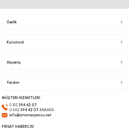
Ürün fiyatı diğer sitelerden daha pahalı.
Bu ürüne benzer farklı alternatifler olmalı.
Üyelik
Kurumsal
Gönder
Alışveriş
Yardım
MÜŞTERİ HİZMETLERİ
0 312
394 42 07
0 542
394 42 07
ANKARA
info@otomasyoncu.net
FIRSAT HABERCİSİ