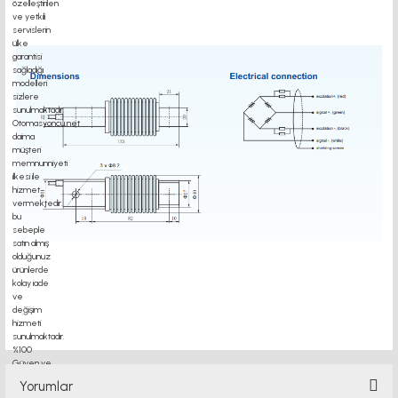
ağırlık sensörü
motor kaplin fiyatları, sigma profil, 3d yazıcı, kremayer dişli, 45x45 sigma profil,
delta haberleşme kablosu, delta plc fiyat, konveyör bant, kramiyer dişli, mantar
stop, otomatik yağlama sistemleri, rulolu konveyör fiyatları, 12v 50a güç kaynağı,
2kw servo motor,
Yorumlar