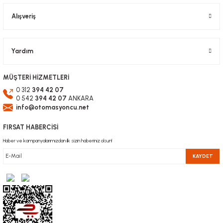
Alışveriş
Gönder
Yardım
MÜŞTERİ HİZMETLERİ
0 312
394 42 07
0 542
394 42 07
ANKARA
info@otomasyoncu.net
FIRSAT HABERCİSİ
Haber ve kampanyalarımızdan ilk sizin haberiniz olsun!
KAYDET