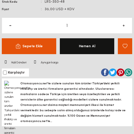
LRS-350-48
Stok Kodu
36,00 USD + KDV
Fiyat
Sepete Ekle
Hemen Al
Hızlı Gönderi
Aynı gün kargo
Karşılaştır
Otomasyoncu.net’te sizlere sunulan tüm ürünler Türkiye’deki yetkili
ithalatçı ve üretici firmaların garantisi altındadır, Uluslararası
markaların sadece Türkiye için üretilen veya özelleştirilen ve yetkili
servislerin ülke garantisi sağladığı modelleri sizlere sunulmaktadır.
Otomasyoncu.net daima müşteri memnunniyeti ilkesi ile hizmet
vermektedir. bu sebeple satın almış olduğunuz ürünlerde kolay iade ve
değişim hizmeti sunulmaktadır. %100 Güven ve Memnunniyet
otomasyoncu.net’te...