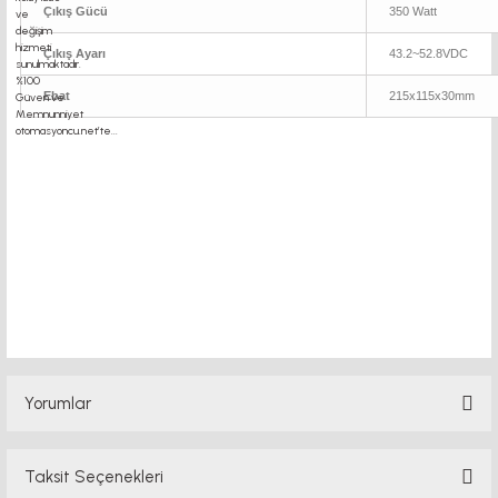
Çıkış Gücü
350 Watt
Çıkış Ayarı
43.2~52.8VDC
Ebat
215x115x30mm
motor kaplin fiyatları, sigma profil, 3d yazıcı, kremayer dişli, 45x45 sigma profil,
delta haberleşme kablosu, delta plc fiyat, konveyör bant, kramiyer dişli, mantar
stop, otomatik yağlama sistemleri, rulolu konveyör fiyatları, 12v 50a güç kaynağı,
2kw servo motor, 20x20 sigma profil, 20x20 sigma profil somunu, 22 5 180 sigma
alüminyum, 30*30 profil, 3d printer elektronik kit, 3d printer kit, 3d
Yorumlar
Taksit Seçenekleri
Bu ürüne ilk yorumu siz yapın!