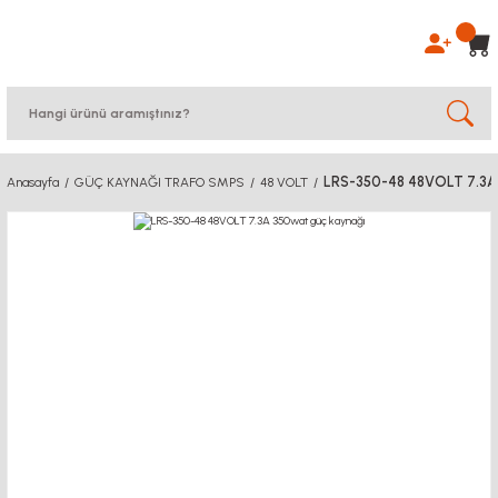
LRS-350-48 48VOLT 7.3A
Anasayfa
GÜÇ KAYNAĞI TRAFO SMPS
48 VOLT