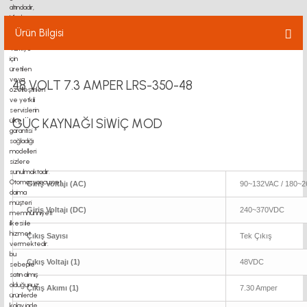
Ürün Bilgisi
48 VOLT 7.3 AMPER LRS-350-48
GÜÇ KAYNAĞI SİWİÇ MOD
Giriş Voltajı (AC)
90~132VAC / 180~
Giriş Voltajı (DC)
240~370VDC
Çıkış Sayısı
Tek Çıkış
Çıkış Voltajı (1)
48VDC
Çıkış Akımı (1)
7.30 Amper