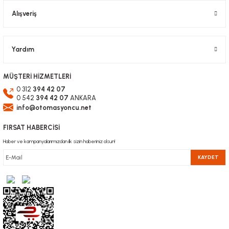
Alışveriş
Yardım
MÜŞTERİ HİZMETLERİ
0 312
394 42 07
0 542
394 42 07
ANKARA
info@otomasyoncu.net
FIRSAT HABERCİSİ
Haber ve kampanyalarımızdan ilk sizin haberiniz olsun!
KAYDET