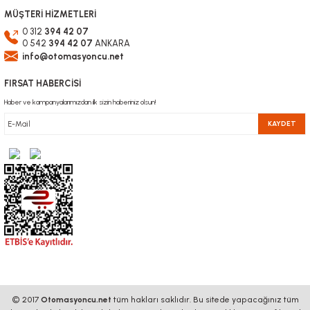
MÜŞTERİ HİZMETLERİ
0 312
394 42 07
0 542
394 42 07
ANKARA
info@otomasyoncu.net
FIRSAT HABERCİSİ
Haber ve kampanyalarımızdan ilk sizin haberiniz olsun!
KAYDET
© 2017
Otomasyoncu.net
tüm hakları saklıdır. Bu sitede yapacağınız tüm