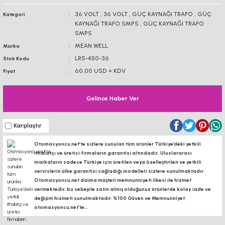
BAĞLANTI
36 VOLT
,
36 VOLT
,
GÜÇ KAYNAĞI TRAFO
,
GÜÇ
Kategori
BAĞLANTI SACLA
AKSESUARLARI
KAYNAĞI TRAFO SMPS
,
GÜÇ KAYNAĞI TRAFO
DİJİTAL KOORDİNAT
EKRANI
SMPS
KÖŞE BAĞLANTILARI
KONVEYÖR PR
MEAN WELL
Marka
KONVEYÖR MARKET
LRS-450-36
Stok Kodu
BAĞLANTI SACLARI
KANAL SOMUNL
60,00 USD + KDV
Fiyat
LİNEER KROM MİL -
ARABA
BORU PROFİLLERİ
BORU PROFİLLERİ
Gelince Haber Ver
LİNEER KIZAK RAY -
YATAKLAMA PROFİLLERİ
YATAKLAMA 
ARABA
Karşılaştır
Otomasyoncu.net’te sizlere sunulan tüm ürünler Türkiye’deki yetkili
VİDALI MİL VE
ithalatçı ve üretici firmaların garantisi altındadır, Uluslararası
SOMUNLARI
markaların sadece Türkiye için üretilen veya özelleştirilen ve yetkili
servislerin ülke garantisi sağladığı modelleri sizlere sunulmaktadır.
KREMAYER DİŞLİ, PİNYON
Otomasyoncu.net daima müşteri memnunniyeti ilkesi ile hizmet
vermektedir. bu sebeple satın almış olduğunuz ürünlerde kolay iade ve
değişim hizmeti sunulmaktadır. %100 Güven ve Memnunniyet
SK-SHF MİL TUTUCU
otomasyoncu.net’te...