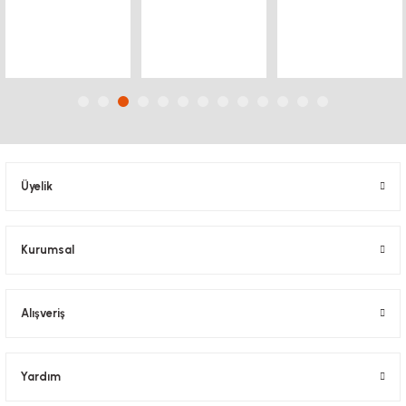
Ürün bilgilerinde hatalar bulunuyor.
Ürün fiyatı diğer sitelerden daha pahalı.
Bu ürüne benzer farklı alternatifler olmalı.
Üyelik
Gönder
Kurumsal
Alışveriş
Yardım