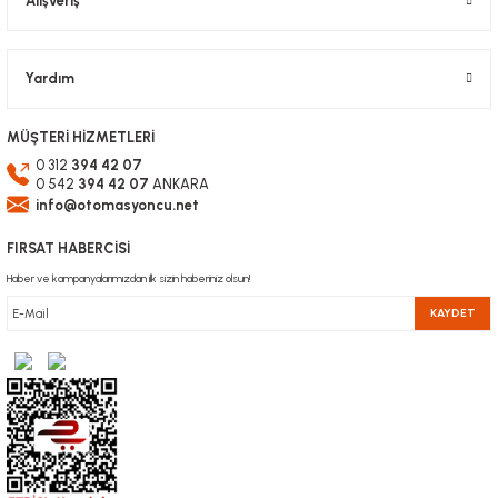
Alışveriş
Gönder
Yardım
MÜŞTERİ HİZMETLERİ
0 312
394 42 07
0 542
394 42 07
ANKARA
info@otomasyoncu.net
FIRSAT HABERCİSİ
Haber ve kampanyalarımızdan ilk sizin haberiniz olsun!
KAYDET