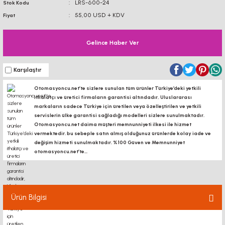
LRS-600-24
Stok Kodu
55,00 USD + KDV
Fiyat
Gelince Haber Ver
Karşılaştır
Otomasyoncu.net’te sizlere sunulan tüm ürünler Türkiye’deki yetkili
ithalatçı ve üretici firmaların garantisi altındadır, Uluslararası
markaların sadece Türkiye için üretilen veya özelleştirilen ve yetkili
servislerin ülke garantisi sağladığı modelleri sizlere sunulmaktadır.
Otomasyoncu.net daima müşteri memnunniyeti ilkesi ile hizmet
vermektedir. bu sebeple satın almış olduğunuz ürünlerde kolay iade ve
değişim hizmeti sunulmaktadır. %100 Güven ve Memnunniyet
otomasyoncu.net’te...
Ürün Bilgisi