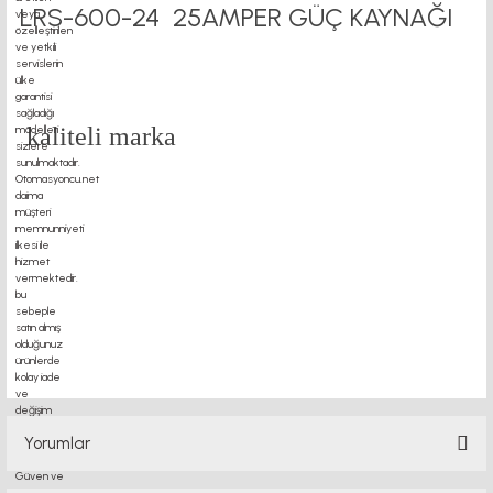
LRS-600-24 25AMPER GÜÇ KAYNAĞI
kaliteli marka
motor kaplin fiyatları, sigma profil, 3d yazıcı, kremayer dişli, 45x45 sigma profil,
delta haberleşme kablosu, delta plc fiyat, konveyör bant, kramiyer dişli, mantar
stop, otomatik yağlama sistemleri, rulolu konveyör fiyatları, 12v 50a güç kaynağı,
2kw servo motor, 20x20 sigma profil, 20x20 sigma profil somunu, 22 5 180 sigma
alüminyum, 30*30 profil, 3d printer elektronik kit, 3d printer kit, 3d yazıcı fiyat,
40mm indüksiyonlu mil fiyatı, 40x80 sigma profil, 45x45 sigma profil fiyat, 45x90
sigma profil, 45 kw inverter,
Yorumlar