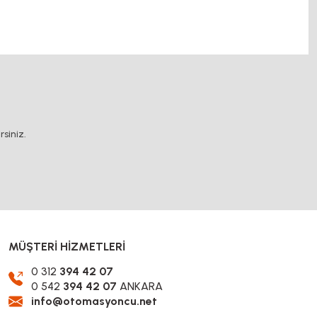
ağlama sistemleri, rulolu konveyör fiyatları, 12v 50a güç kaynağı, 2kw servo motor,
.
siniz.
MÜŞTERİ HİZMETLERİ
0 312
394 42 07
0 542
394 42 07
ANKARA
info@otomasyoncu.net