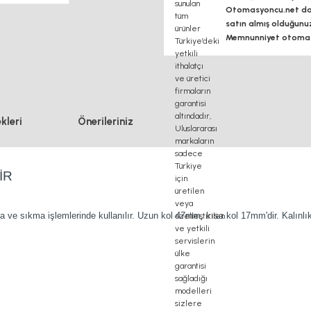
Otomasyoncu.net daim
satın almış olduğunu
Memnunniyet otomasy
kleri
Önerileriniz
İR
ma ve sıkma işlemlerinde kullanılır. Uzun kol 47mm, kısa kol 17mm'dir. Kalınlı