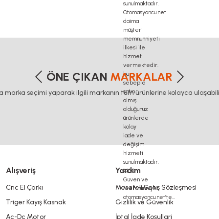
lta haberleşme kablosu, delta plc fiyat, konveyör bant, kramiyer dişli, mantar stop, otomatik y
3d printer elektronik kit, 3d printer kit, 3d
etersiz gördüğünüz noktaları öneri formunu kullanarak tarafımıza iletebilirsiniz
Bu ürüne ilk yorumu siz yapın!
ÖNE ÇIKAN
MARKALAR
ca marka seçimi yaparak ilgili markanın tüm ürünlerine kolayca ulaşabilir
Yorum Yaz
Alışveriş
Yardım
Cnc El Çarkı
Mesafeli Satış Sözleşmesi
Triger Kayış Kasnak
Gizlilik ve Güvenlik
Gönder
Ac-Dc Motor
İptal İade Koşullari