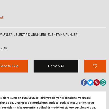
e!!
ÜRÜNLERİ
,
ELEKTRİK ÜRÜNLERİ
,
ELEKTRİK ÜRÜNLERİ
+ KDV
Sepete Ekle
Hemen Al
zlere sunulan tüm ürünler Türkiye’deki yetkili ithalatçı ve üretici
altındadır, Uluslararası markaların sadece Türkiye için üretilen veya
ili servislerin ülke garantisi sağladığı modelleri sizlere sunulmaktadır.