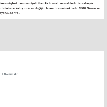
a müşteri memnunniyeti ilkesi ile hizmet vermektedir. bu sebeple
z ürünlerde kolay iade ve değişim hizmeti sunulmaktadır. %100 Güven ve
oncu.net’te...
k 1.8-2mm'dir.