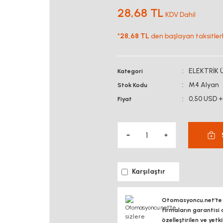
28,68 TL
KDV Dahil
*
28,68 TL
den başlayan taksitlerl
ELEKTRİK 
Kategori
M4 Alyan
Stok Kodu
0,50 USD 
Fiyat
Karşılaştır
Otomasyoncu.net’te si
firmaların garantisi 
özelleştirilen ve yetk