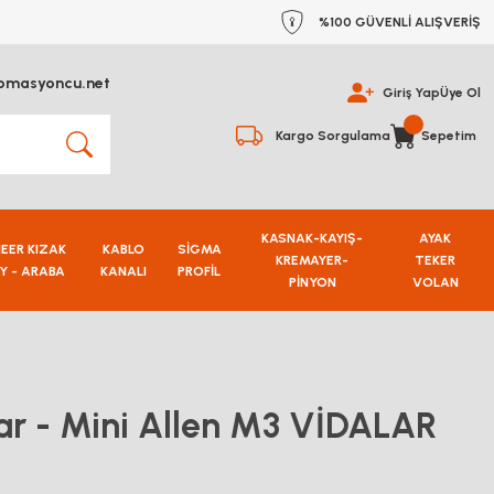
%100 GÜVENLİ ALIŞVERİŞ
omasyoncu.net
Giriş Yap
Üye Ol
Kargo Sorgulama
Sepetim
KASNAK-KAYIŞ-
AYAK
NEER KIZAK
KABLO
SİGMA
KREMAYER-
TEKER
Y - ARABA
KANALI
PROFİL
PİNYON
VOLAN
ar - Mini Allen M3 VİDALAR