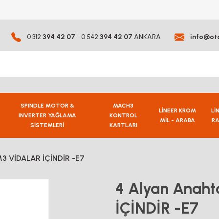
0 312
394 42 07
0 542
394 42 07
ANKARA
info@ot
SPINDLE MOTOR &
MACH3
LİNEER KROM
Lİ
INVERTER YAĞLAMA
KONTROL
MİL - ARABA
RA
SİSTEMLERİ
KARTLARI
 M3 VİDALAR İÇİNDİR -E7
4 Alyan Anaht
İÇİNDİR -E7