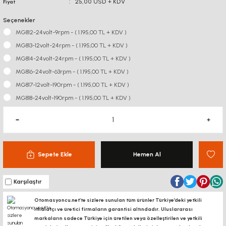
25,00 USD + KDV
Fiyat
Seçenekler
MG812-24volt-9rpm - ( 1.195,00 TL + KDV )
MG813-12volt-24rpm - ( 1.195,00 TL + KDV )
MG814-24volt-24rpm - ( 1.195,00 TL + KDV )
MG816-24volt-63rpm - ( 1.195,00 TL + KDV )
MG817-12volt-190rpm - ( 1.195,00 TL + KDV )
MG818-24volt-190rpm - ( 1.195,00 TL + KDV )
Sepete Ekle
Hemen Al
Karşılaştır
Otomasyoncu.net’te sizlere sunulan tüm ürünler Türkiye’deki yetkili
ithalatçı ve üretici firmaların garantisi altındadır, Uluslararası
markaların sadece Türkiye için üretilen veya özelleştirilen ve yetkili