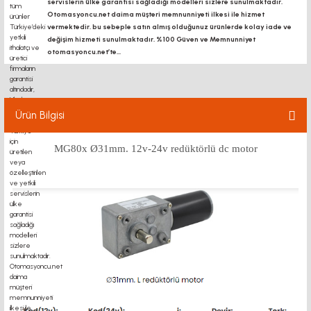
servislerin ülke garantisi sağladığı modelleri sizlere sunulmaktadır.
Otomasyoncu.net daima müşteri memnunniyeti ilkesi ile hizmet
vermektedir. bu sebeple satın almış olduğunuz ürünlerde kolay iade ve
değişim hizmeti sunulmaktadır. %100 Güven ve Memnunniyet
otomasyoncu.net’te...
Ürün Bilgisi
MG80x Ø31mm. 12v-24v redüktörlü dc motor