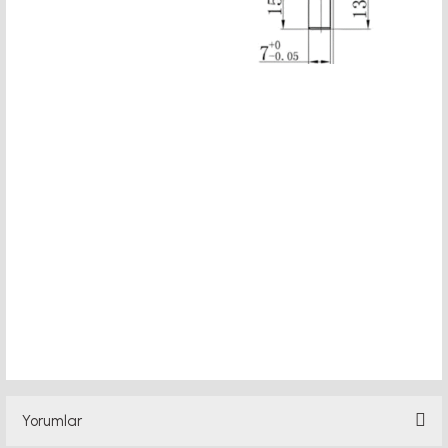
dc motor eyör fiyatları, 12v 50a güç kaynağı, 2kw servo motor, 20x20 sigma 20x80
sigma profil. Doğuş kalıp ürünleri, aluminyum profil, alüminyum, slot 6, slot 8,slot 10,
tırtıllı somun, t kanal ızak ve raylar vidalı mil ve somunlar, mach3 adınıza lisans,
cnc e
ları, delta 2.2kw inverter, delta frekans konvertörü fiyat listeri, delta plc, delta plc
dvp14ss, delta servo motor, delta sürücü, demir profiller, dijital koordinat ölçme
sistem
Yorumlar