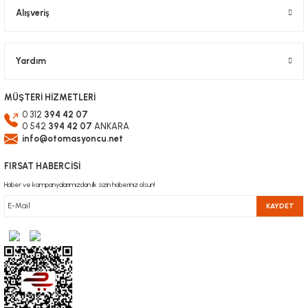
Alışveriş
Gönder
Yardım
MÜŞTERİ HİZMETLERİ
0 312
394 42 07
0 542
394 42 07
ANKARA
info@otomasyoncu.net
FIRSAT HABERCİSİ
Haber ve kampanyalarımızdan ilk sizin haberiniz olsun!
KAYDET