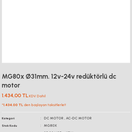
MG80x Ø31mm. 12v-24v redüktörlü dc
motor
1.434,00 TL
KDV Dahil
*
1.434,00 TL
den başlayan taksitlerle!!
DC MOTOR
,
AC-DC MOTOR
Kategori
MG80X
Stok Kodu