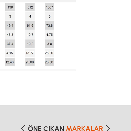
dvp14ss, delta servo motor, delta sürücü, demir profiller, dijital koordinat ölçme sistemleri, dr
etersiz gördüğünüz noktaları öneri formunu kullanarak tarafımıza iletebilirsiniz
Bu ürüne ilk yorumu siz yapın!
ÖNE ÇIKAN
MARKALAR