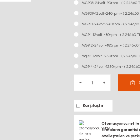
MG908-24volt-90rpm - ( 2.246,60 T
MG909-12volt-240rpm - ( 2.246,60 
MG910-24volt-240rpm - ( 2.246,60 
MG911-12volt-480rpm - ( 2.246,60 T
MG912-24volt-480rpm - ( 2.246,60 
mg913-12volt-1250rpm - ( 2.246,60 
MG914-24volt-1250rpm - ( 2.246,60
Karşılaştır
Otomasyoncu.net’te si
firmaların garantisi 
özelleştirilen ve yetk