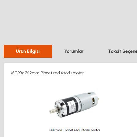
Ürün Bilgisi
Yorumlar
Taksit Seçene
MG90x Ø42mm. Planet redüktörlü motor