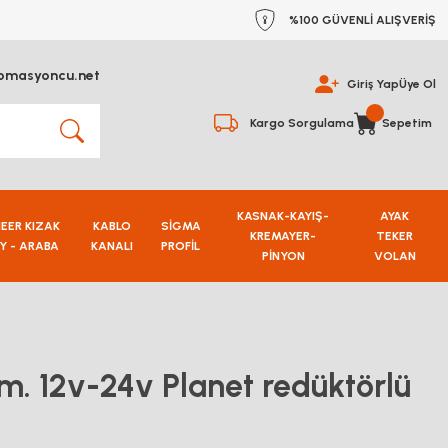
%100 GÜVENLİ ALIŞVERİŞ
omasyoncu.net
Giriş Yap
Üye Ol
Kargo Sorgulama
Sepetim
KASNAK-KAYIŞ-
AYAK
NEER KIZAK
KABLO
SİGMA
KREMAYER-
TEKER
Y - ARABA
KANALI
PROFİL
PİNYON
VOLAN
 12v-24v Planet redüktörlü