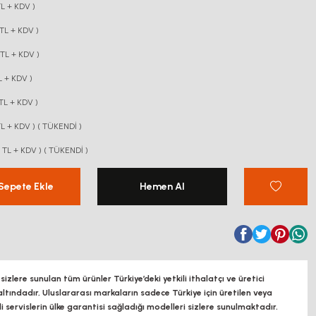
L + KDV )
TL + KDV )
TL + KDV )
L + KDV )
TL + KDV )
TL + KDV ) ( TÜKENDİ )
 TL + KDV ) ( TÜKENDİ )
Sepete Ekle
Hemen Al
zlere sunulan tüm ürünler Türkiye’deki yetkili ithalatçı ve üretici
altındadır, Uluslararası markaların sadece Türkiye için üretilen veya
ili servislerin ülke garantisi sağladığı modelleri sizlere sunulmaktadır.