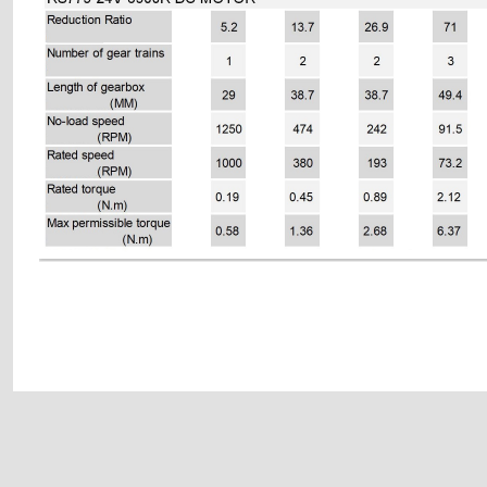
ları, delta 2.2kw inverter, delta frekans konvertörü fiyat listeri, delta plc, delta plc 
ölçüleri, er32 pens fiyatları, hiwin,
Bu ürünün fiyat bilgisi, resim, ürün açıklamalarında ve diğer konularda y
Görüş ve önerileriniz için teşekkür ederiz.