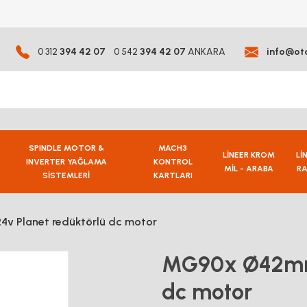
0 312
394 42 07
0 542
394 42 07
ANKARA
info@ot
SPINDLE MOTOR &
MACH3
LİNEER KROM
Lİ
INVERTER YAĞLAMA
KONTROL
MİL - ARABA
RA
SİSTEMLERİ
KARTLARI
v Planet redüktörlü dc motor
MG90x Ø42mm.
dc motor