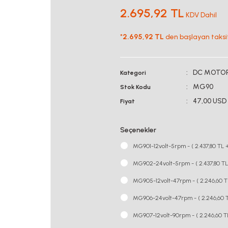
2.695,92 TL
KDV Dahil
*
2.695,92 TL
den başlayan taksitl
DC MOTO
Kategori
MG90
Stok Kodu
47,00 USD
Fiyat
Seçenekler
MG901-12volt-5rpm - ( 2.437,80 TL 
MG902-24volt-5rpm - ( 2.437,80 TL
MG905-12volt-47rpm - ( 2.246,60 T
MG906-24volt-47rpm - ( 2.246,60 T
MG907-12volt-90rpm - ( 2.246,60 T