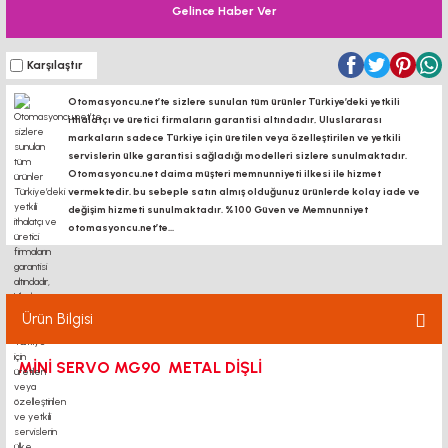
Gelince Haber Ver
Karşılaştır
Otomasyoncu.net’te sizlere sunulan tüm ürünler Türkiye’deki yetkili
ithalatçı ve üretici firmaların garantisi altındadır, Uluslararası
markaların sadece Türkiye için üretilen veya özelleştirilen ve yetkili
servislerin ülke garantisi sağladığı modelleri sizlere sunulmaktadır.
Otomasyoncu.net daima müşteri memnunniyeti ilkesi ile hizmet
vermektedir. bu sebeple satın almış olduğunuz ürünlerde kolay iade ve
değişim hizmeti sunulmaktadır. %100 Güven ve Memnunniyet
otomasyoncu.net’te...
Ürün Bilgisi
MİNİ SERVO MG90 METAL DİŞLİ