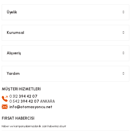
Ürün açıklamasında eksik bilgiler bulunuyor.
Ürün bilgilerinde hatalar bulunuyor.
Üyelik
Ürün fiyatı diğer sitelerden daha pahalı.
Bu ürüne benzer farklı alternatifler olmalı.
Kurumsal
Alışveriş
Gönder
Yardım
MÜŞTERİ HİZMETLERİ
0 312
394 42 07
0 542
394 42 07
ANKARA
info@otomasyoncu.net
FIRSAT HABERCİSİ
Haber ve kampanyalarımızdan ilk sizin haberiniz olsun!