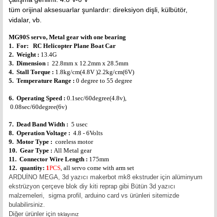
tüm orijinal aksesuarlar şunlardır: direksiyon dişli, külbütör,
vidalar, vb.
MG90S servo, Metal gear with one bearing
1. For: RC Helicopter Plane Boat Car
2. Weight :
13.4G
3. Dimension :
22.8mm x 12.2mm x 28.5mm
4. Stall Torque :
1.8kg/cm(4.8V )2.2kg/cm(6V)
5. Temperature Range :
0 degree to 55 degree
6. Operating Speed :
0.1sec/60degree(4.8v),
0.08sec/60degree(6v)
7. Dead Band Width :
5 usec
8. Operation Voltage :
4.8 - 6Volts
9. Motor Type :
coreless motor
10. Gear Type :
All Metal gear
11. Connector Wire Length :
175mm
12. quantity:
1
PCS
, all servo come with arm set
ARDUİNO MEGA, 3d yazıcı makerbot mk8 ekstruder için alüminyum
ekstrüzyon çerçeve blok diy kiti reprap gibi Bütün 3d yazıcı
malzemeleri, sigma profil, arduino card vs ürünleri sitemizde
bulabilirsiniz.
Diğer ürünler için
tıklayınız