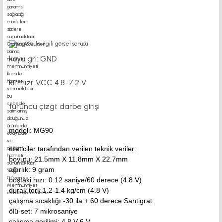
koyu gri: GND
kırmızı: VCC 4.8-7.2 V
turuncu çizgi: darbe girişi
modeli: MG90
üreticiler tarafından verilen teknik veriler:
boyutu: 21.5mm X 11.8mm X 22.7mm
ağırlık: 9 gram
boştaki hızı: 0.12 saniye/60 derece (4.8 V)
durak tork 1.2-1.4 kg/cm (4.8 V)
çalışma sıcaklığı:-30 ila + 60 derece Santigrat
ölü-set: 7 mikrosaniye
çalışma gerilimi: 4.8 V-6 V