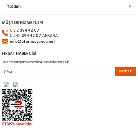
Yardım
MÜŞTERİ HİZMETLERİ
0 312
394 42 07
0 542
394 42 07
ANKARA
info@otomasyoncu.net
FIRSAT HABERCİSİ
Haber ve kampanyalarımızdan ilk sizin haberiniz olsun!
KAYDET