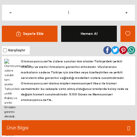
Sepete Ekle
Hemen Al
Karşılaştır
Otomasyoncu.net’te sizlere sunulan tüm ürünler Türkiye’deki yetkili
ithalatçı ve üretici firmaların garantisi altındadır, Uluslararası
markaların sadece Türkiye için üretilen veya özelleştirilen ve yetkili
servislerin ülke garantisi sağladığı modelleri sizlere sunulmaktadır.
Otomasyoncu.net daima müşteri memnunniyeti ilkesi ile hizmet
vermektedir. bu sebeple satın almış olduğunuz ürünlerde kolay iade ve
değişim hizmeti sunulmaktadır. %100 Güven ve Memnunniyet
otomasyoncu.net’te...
Ürün Bilgisi