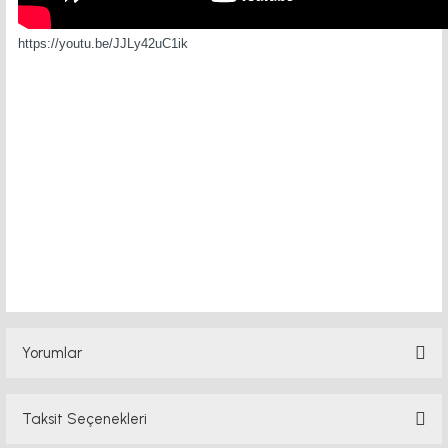
https://youtu.be/JJLy42uC1ik
sinyal üretici sinyal üretici sinyal üretici sinyal üretici PMI LINEAR
RAY ray motor kaplin fiyatları, sigma profil, 3d yazıcı, kremayer dişli,
45x45 sigma profil, delta haberleşme kablosu, delta plc fiyat, konveyör
bant,kramiyer dişli, mantar stop, otomatik yağlama sistemleri, rulolu
konveyör fiyatları, 12v 50a güç kaynağı, 2kw servo motor, 20x20
sigma
Yorumlar
Taksit Seçenekleri
Bu ürüne ilk yorumu siz yapın!