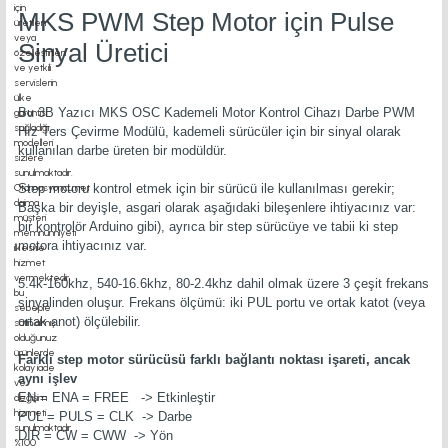
MKS PWM Step Motor için Pulse
Sinyal Üretici
Bu 3B Yazıcı MKS OSC Kademeli Motor Kontrol Cihazı Darbe PWM
Hız Ters Çevirme Modülü, kademeli sürücüler için bir sinyal olarak
kullanılan darbe üreten bir modüldür.
Step motoru kontrol etmek için bir sürücü ile kullanılması gerekir;
Başka bir deyişle, asgari olarak aşağıdaki bileşenlere ihtiyacınız var:
bir kontrolör Arduino gibi), ayrıca bir step sürücüye ve tabii ki step
motora ihtiyacınız var.
5.4k-160khz, 540-16.6khz, 80-2.4khz dahil olmak üzere 3 çeşit frekans
sinyalinden oluşur. Frekans ölçümü: iki PUL portu ve ortak katot (veya
ortak anot) ölçülebilir.
Farklı step motor sürücüsü farklı bağlantı noktası işareti, ancak
aynı işlev
EN = ENA = FREE -> Etkinleştir
PUL = PULS = CLK -> Darbe
DIR = CW = CWW -> Yön