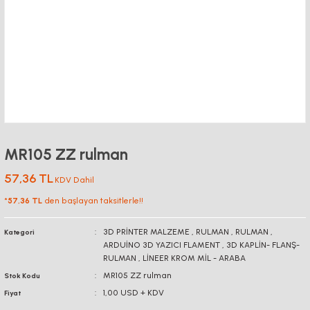
MR105 ZZ rulman
57,36 TL
KDV Dahil
*
57,36 TL
den başlayan taksitlerle!!
3D PRİNTER MALZEME
,
RULMAN
,
RULMAN
,
Kategori
ARDUİNO 3D YAZICI FLAMENT
,
3D KAPLİN- FLANŞ-
RULMAN
,
LİNEER KROM MİL - ARABA
MR105 ZZ rulman
Stok Kodu
1,00 USD + KDV
Fiyat