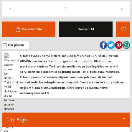
Sepete Ekle
Hemen Al
Karşılaştır
Otomasyoncu.net’te sizlere sunulan tüm ürünler Türkiye’deki yetkili
ithalatçı ve üretici firmaların garantisi altındadır, Uluslararası
markaların sadece Türkiye için üretilen veya özelleştirilen ve yetkili
servislerin ülke garantisi sağladığı modelleri sizlere sunulmaktadır.
Otomasyoncu.net daima müşteri memnunniyeti ilkesi ile hizmet
vermektedir. bu sebeple satın almış olduğunuz ürünlerde kolay iade ve
değişim hizmeti sunulmaktadır. %100 Güven ve Memnunniyet
otomasyoncu.net’te...
Ürün Bilgisi