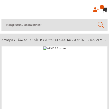
Anasayfa
TÜM KATEGORİLER
3D YAZICI ARDUiNO
3D PRİNTER MALZEME