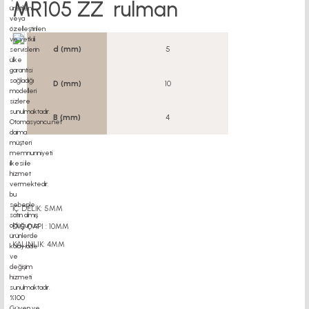
MR105 ZZ rulman
d (mm)
5
D (mm)
10
B (mm)
4
İÇ DELİK: 5MM
DIŞ ÇAPI : 10MM
KALINLIK: 4MM
motor kaplin fiyatları, sigma profil, 3d yazıcı, kremayer dişli, 45x45 sigma profil,