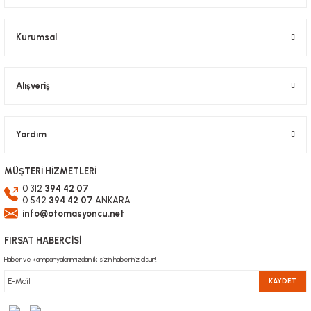
Ürün fiyatı diğer sitelerden daha pahalı.
Bu ürüne benzer farklı alternatifler olmalı.
Kurumsal
Alışveriş
Gönder
Yardım
MÜŞTERİ HİZMETLERİ
0 312
394 42 07
0 542
394 42 07
ANKARA
info@otomasyoncu.net
FIRSAT HABERCİSİ
Haber ve kampanyalarımızdan ilk sizin haberiniz olsun!
KAYDET