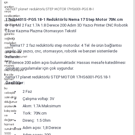
nema17 planet redüktörlü STEP MOTOR 17HS6001-PG5.18-1
17HS6401S-PG5.18-1 Redüktörlü Nema 17 Step Motor 70N.cm
D Tip Mil 2 Faz 1.7A 1.8 Derece 200 Adım 3D Yazıcı Printer CNC Robotik
Lazer Kazıma Plazma Otomasyon Tekstil
Nema17 2 faz redüktörlü step motordur. 4 Tel ile ürün bağlantısı
yapılır. 3D yazıcı, cnc, otomasyon, robotik ve benzeri sistemlerde
kullanılır.
1.8 derece 200 adım açısı bulunmaktadır. Hassas mesafe katedilmesi
gereken uygulamalar için çok uygundur.
nema17 planet redüktörlü STEP MOTOR 17HS6001-PG5.18-1
Özellikler:
2 Faz
Çalışma voltajı: 3V
Akım: 1.7A Maksimum
Tork: 70N.cm
Direnç: 1.5 Ohm
Adım açısı: 1,8 Derece
Adım sayısı: 200