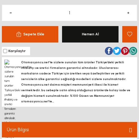
Sepete Ekle
Hemen Al
Karşılaştır
Otomasyoncu.net’te sizlere sunulan tüm ürünler Türkiye’deki yetkili
ithalatçı ve üretici firmaların garantisi altındadır, Uluslararası
markaların sadece Türkiye için üretilen veya özelleştirilen ve yetkili
servislerin ülke garantisi sağladığı modelleri sizlere sunulmaktadır.
Otomasyoncu.net daima müşteri memnunniyeti ilkesi ile hizmet
vermektedir. bu sebeple satın almış olduğunuz ürünlerde kolay iade ve
değişim hizmeti sunulmaktadır. %100 Güven ve Memnunniyet
otomasyoncu.net’te...
Ürün Bilgisi