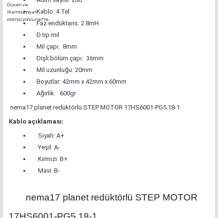
Kablo: 4 Tel
Faz endüktans: 2.8mH
D tip mil
Mil çapı: 8mm
Dişli bölüm çapı: 36mm
Mil uzunluğu: 20mm
Boyutlar: 42mm x 42mm x 60mm
Ağırlık: 600gr
nema17 planet redüktörlü STEP MOTOR 17HS6001-PG5.18-1
Kablo açıklaması:
Siyah: A+
Yeşil: A-
Kırmızı: B+
Mavi: B-
nema17 planet redüktörlü STEP MOTOR
17HS6001-PG5.18-1