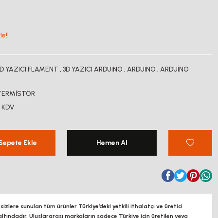
e!!
D YAZICI FLAMENT
,
3D YAZICI ARDUiNO
,
ARDUİNO
,
ARDUİNO
 TERMİSTÖR
+ KDV
Sepete Ekle
Hemen Al
zlere sunulan tüm ürünler Türkiye’deki yetkili ithalatçı ve üretici
altındadır, Uluslararası markaların sadece Türkiye için üretilen veya