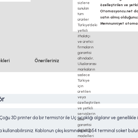
özelleştirilen ve yetk
Otomasyoncu.net daim
satın almış olduğunu
Memnunniyet otomasy
kleri
Önerileriniz
ör
u 3D printer da bir termistör ile Uç sıcaklığı algılanır ve genellikle iki
kullanabilirsiniz. Kablonun çıkış kısmında xh2.54 terminal soket bul