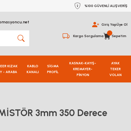
%100 GÜVENLİ ALIŞVERİŞ
omasyoncu.net
Giriş Yap
Üye Ol
Kargo Sorgulama
Sepetim
KASNAK-KAYIŞ-
AYAK
NEER KIZAK
KABLO
SİGMA
KREMAYER-
TEKER
Y - ARABA
KANALI
PROFİL
PİNYON
VOLAN
MİSTÖR 3mm 350 Derece