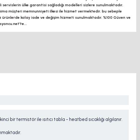
ili servislerin ülke garantisi sağladığı modelleri sizlere sunulmaktadır.
a müşteri memnunniyeti ilkesi ile hizmet vermektedir. bu sebeple
z ürünlerde kolay iade ve değişim hizmeti sunulmaktadır. %100 Güven ve
oncu.net’te...
nci bir termistör ile ısıtıcı tabla - heatbed sıcaklığı algılanır.
unmaktadır.