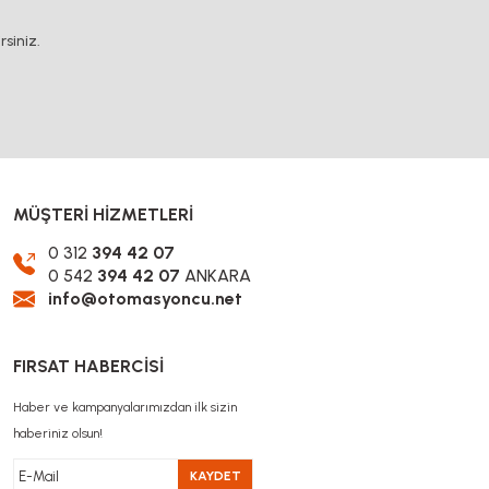
siniz.
MÜŞTERİ HİZMETLERİ
0 312
394 42 07
0 542
394 42 07
ANKARA
info@otomasyoncu.net
FIRSAT HABERCİSİ
Haber ve kampanyalarımızdan ilk sizin
haberiniz olsun!
KAYDET