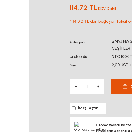
114,72 TL
KDV Dahil
*
114,72 TL
den başlayan taksitlerl
ARDUİNO 3
Kategori
ÇEŞİTLERİ
NTC 100K
Stok Kodu
2,00 USD 
Fiyat
Karşılaştır
Otomasyoncu.net’te si
firmaların garantisi 