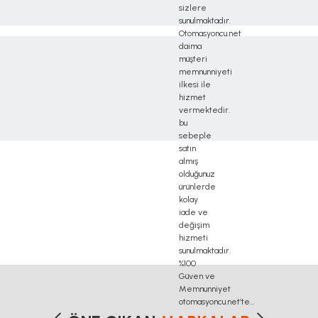
delta haberleşme kablosu, delta plc fiyat, konveyör bant, kramiyer dişli, mantar stop, otomat
profil, 3d printer elektronik kit, 3d printer kit, 3d yazıcı fiyat, 40mm indüksiyonlu mil fiya
k açma aparatı, alüminyum ray profilleri, alüminyum sigma profil fiyatları, araba için yatak, 
ta servo motor, delta sürücü, demir profiller, dijital koordinat ölçme sistemleri, drv 8825, elas
atları, karamyer dişli fiyatları, konveyor motoru, konvehör bant fiyat listesi, konveyör fiyatla
er kızak, lineer kızak fiyatları, lineer ray ve arabalar fiyatları, mach3 eksen kontrol karti f
etersiz gördüğünüz noktaları öneri formunu kullanarak tarafımıza iletebilirsiniz
Bu ürüne ilk yorumu siz yapın!