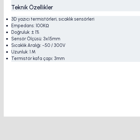
Teknik Özellikler
3D yazıcı termistörleri, sıcaklık sensörleri
Empedans: 100KΩ
Doğruluk: ± 1%
Sensör Ölçüsü: 3x15mm
Sıcaklık Aralığı: -50 / 300V
Uzunluk: 1 M
Termistör kafa çapı: 3mm
motor kaplin fiyatları, sigma profil, 3d yazıcı, kremayer dişli, 45x45 sigma profil, 
motor, 20x20 sigma profil, 20x20 sigma profil somunu, 22 5 180 sigma alüminyum, 30*30 
5kw inverter fiyatları, 50 link flans, 685 zz, 7kw inverter fiyatları, ahşap açılı deli
2.2kw inverter, delta frekans konvertörü fiyat listeri, delta plc, delta plc dvp14ss, del
pens fiyatları, hiwin, ifd8500, indüksiyonlu krom kaplı mil, kablo taşıyıcı, kaplin fiy
hesabı, krom kaplı mil, lenze inverter 5.5kw fiyati, linear bearing, lineer araba, line
mk8
Bu ürünün fiyat bilgisi, resim, ürün açıklamalarında ve diğer konularda y
Görüş ve önerileriniz için teşekkür ederiz.