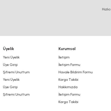
Ürün resmi kalitesiz, bozuk veya görüntülenemiyor.
Hızlı
Ürün açıklamasında eksik bilgiler bulunuyor.
Ürün bilgilerinde hatalar bulunuyor.
Ürün fiyatı diğer sitelerden daha pahalı.
Bu ürüne benzer farklı alternatifler olmalı.
Üyelik
Kurumsal
Yeni Üyelik
İletişim
Üye Girişi
İletişim Formu
Şifremi Unuttum
Havale Bildirim Formu
Yeni Üyelik
Kargo Takibi
Üye Girişi
Hakkımızda
Şifremi Unuttum
İletişim Formu
Kargo Takibi