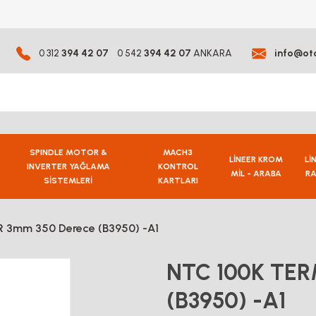
0 312
394 42 07
0 542
394 42 07
ANKARA
info@ot
SPINDLE MOTOR &
MACH3
LİNEER KROM
Lİ
INVERTER YAĞLAMA
KONTROL
MİL - ARABA
RA
SİSTEMLERİ
KARTLARI
 3mm 350 Derece (B3950) -A1
NTC 100K TER
(B3950) -A1