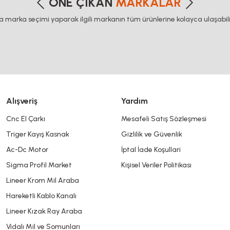
ÖNE ÇIKAN
MARKALAR
ca marka seçimi yaparak ilgili markanın tüm ürünlerine kolayca ulaşabilir
Yorum Yaz
Alışveriş
Yardım
Cnc El Çarkı
Mesafeli Satış Sözleşmesi
Triger Kayış Kasnak
Gizlilik ve Güvenlik
Gönder
Ac-Dc Motor
İptal İade Koşullari
Sigma Profil Market
Kişisel Veriler Politikası
Lineer Krom Mil Araba
Hareketli Kablo Kanalı
Lineer Kızak Ray Araba
Vidalı Mil ve Somunları