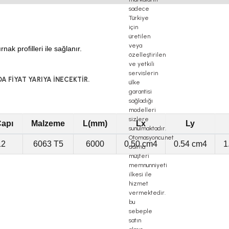
ak profilleri ile sağlanır.
A FİYAT YARIYA İNECEKTİR.
Çapı
Malzeme
L(mm)
Lx
Ly
12
6063 T5
6000
0.50 cm4
0.54 cm4
1
İ Ø 12 YATAK TIRNAK PROFİLİ
İ Ø 12 YATAK TIRNAK PROFİLİ
 Ø 12 YATAK TIRNAK PROFİLİ