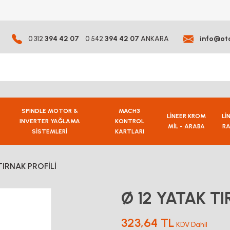
0 312
394 42 07
0 542
394 42 07
ANKARA
info@ot
SPINDLE MOTOR &
MACH3
LİNEER KROM
Lİ
INVERTER YAĞLAMA
KONTROL
MİL - ARABA
RA
SİSTEMLERİ
KARTLARI
TIRNAK PROFİLİ
Ø 12 YATAK TI
323,64 TL
KDV Dahil