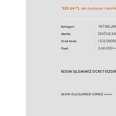
*
323,64 TL
den başlayan taksitler
YATAKLAMA
Kategori
DOĞUŞ KA
Marka
1.3.12.0000
Stok Kodu
5,66 USD 
Fiyat
KESİM İŞLEMİMİZ ÜCRETSİZDİ
KESİM ÖLÇÜLERİNİZİ GİRİNİZ ===>