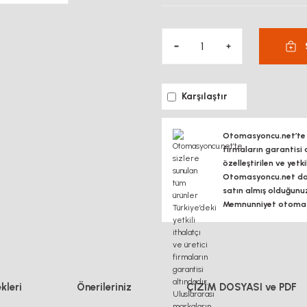
Karşılaştır
Otomasyoncu.net’te si
firmaların garantisi 
özelleştirilen ve yetk
Otomasyoncu.net daim
satın almış olduğunu
Memnunniyet otomasy
kleri
Önerileriniz
ÇİZİM DOSYASI ve PDF