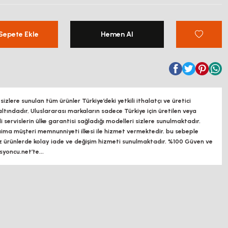
Sepete Ekle
Hemen Al
zlere sunulan tüm ürünler Türkiye’deki yetkili ithalatçı ve üretici
altındadır, Uluslararası markaların sadece Türkiye için üretilen veya
ili servislerin ülke garantisi sağladığı modelleri sizlere sunulmaktadır.
a müşteri memnunniyeti ilkesi ile hizmet vermektedir. bu sebeple
z ürünlerde kolay iade ve değişim hizmeti sunulmaktadır. %100 Güven ve
oncu.net’te...