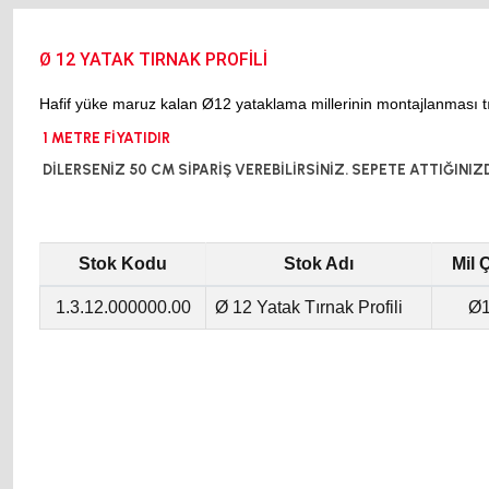
Ø 12 YATAK TIRNAK PROFİLİ
Hafif yüke maruz kalan Ø12 yataklama millerinin montajlanması tırn
1 METRE FİYATIDIR
DİLERSENİZ 50 CM SİPARİŞ VEREBİLİRSİNİZ. SEPETE ATTIĞINIZD
Stok Kodu
Stok Adı
Mil 
1.3.12.000000.00
Ø 12 Yatak Tırnak Profili
Ø
Ø 12 YATAK TIRNAK PROFİLİ Ø 12 YATAK TIRNAK PROFİLİ Ø 12 YATAK TIRNAK PROFİL
Ø 12 YATAK TIRNAK PROFİLİ Ø 12 YATAK TIRNAK PROFİLİ Ø 12 YATAK TIRNAK PROFİL
Ø 12 YATAK TIRNAK PROFİLİ Ø 12 YATAK TIRNAK PROFİLİ Ø 12 YATAK TIRNAK PROFİLİ