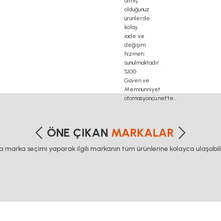
İ Ø 12 YATAK TIRNAK PROFİLİ
 Ø 12 YATAK TIRNAK PROFİLİ
etersiz gördüğünüz noktaları öneri formunu kullanarak tarafımıza iletebilirsiniz
Bu ürüne ilk yorumu siz yapın!
leyebilirsiniz.
ÖNE ÇIKAN
MARKALAR
ca marka seçimi yaparak ilgili markanın tüm ürünlerine kolayca ulaşabilir
Yorum Yaz