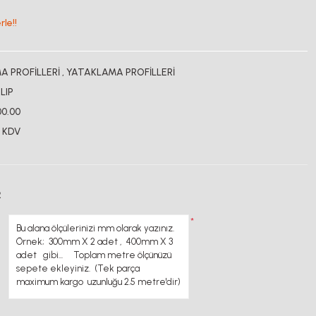
le!!
 PROFİLLERİ
,
YATAKLAMA PROFİLLERİ
LIP
00.00
+ KDV
R
*