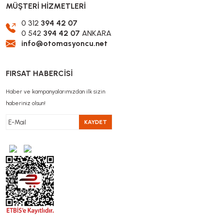
MÜŞTERİ HİZMETLERİ
0 312
394 42 07
0 542
394 42 07
ANKARA
info@otomasyoncu.net
FIRSAT HABERCİSİ
Haber ve kampanyalarımızdan ilk sizin
haberiniz olsun!
KAYDET