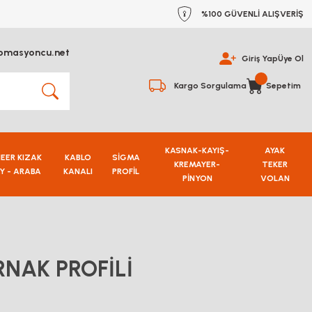
%100 GÜVENLİ ALIŞVERİŞ
omasyoncu.net
Giriş Yap
Üye Ol
Kargo Sorgulama
Sepetim
KASNAK-KAYIŞ-
AYAK
NEER KIZAK
KABLO
SİGMA
KREMAYER-
TEKER
Y - ARABA
KANALI
PROFİL
PİNYON
VOLAN
RNAK PROFİLİ