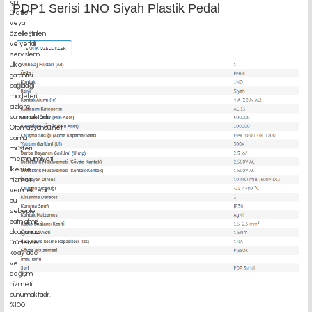
PDP1 Serisi 1NO Siyah Plastik Pedal
motor kaplin fiyatları, sigma profil, 3d yazıcı, kremayer dişli, 45x45 sigma profil,