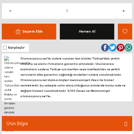
Sepete Ekle
Hemen Al
Karşılaştır
Otomasyoncu.net’te sizlere sunulan tüm ürünler Türkiye’deki yetkili
ithalatçı ve üretici firmaların garantisi altındadır, Uluslararası
markaların sadece Türkiye için üretilen veya özelleştirilen ve yetkili
servislerin ülke garantisi sağladığı modelleri sizlere sunulmaktadır.
Otomasyoncu.net daima müşteri memnunniyeti ilkesi ile hizmet
vermektedir. bu sebeple satın almış olduğunuz ürünlerde kolay iade ve
değişim hizmeti sunulmaktadır. %100 Güven ve Memnunniyet
otomasyoncu.net’te...
Ürün Bilgisi