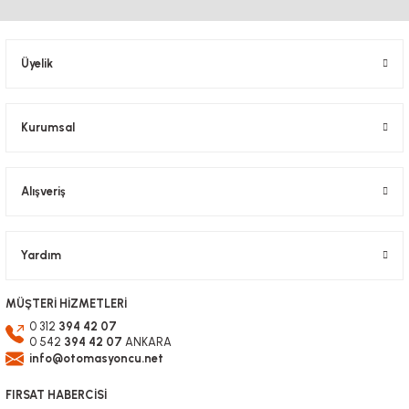
Ürün resmi kalitesiz, bozuk veya görüntülenemiyor.
Ürün açıklamasında eksik bilgiler bulunuyor.
Ürün bilgilerinde hatalar bulunuyor.
Üyelik
Ürün fiyatı diğer sitelerden daha pahalı.
Bu ürüne benzer farklı alternatifler olmalı.
Kurumsal
Alışveriş
Gönder
Yardım
MÜŞTERİ HİZMETLERİ
0 312
394 42 07
0 542
394 42 07
ANKARA
info@otomasyoncu.net
FIRSAT HABERCİSİ