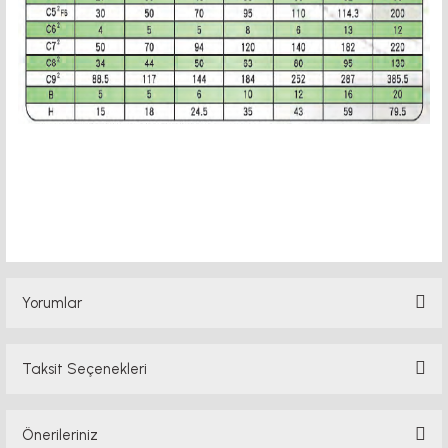
motor kaplin fiyatları, sigma profil, 3d yazıcı, kremayer dişli, 45x45 sigma profil,
delta haberleşme kablosu, delta plc fiyat, konveyör bant, kramiyer dişli, mantar
stop, otomatik yağlama sistemleri, ı, delta 2.2kw inverter, delta frekans konvertörü
fiyat listeri, delta plc, delta plc dv
Yorumlar
Taksit Seçenekleri
Bu ürüne ilk yorumu siz yapın!
Önerileriniz
Yorum Yaz