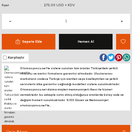
275,00 USD + KDV
Fiyat
Sepete Ekle
Hemen Al
Karşılaştır
Otomasyoncu.net’te sizlere sunulan tüm ürünler Türkiye’deki yetkili
ithalatçı ve üretici firmaların garantisi altındadır, Uluslararası
markaların sadece Türkiye için üretilen veya özelleştirilen ve yetkili
servislerin ülke garantisi sağladığı modelleri sizlere sunulmaktadır.
Otomasyoncu.net daima müşteri memnunniyeti ilkesi ile hizmet
vermektedir. bu sebeple satın almış olduğunuz ürünlerde kolay iade ve
değişim hizmeti sunulmaktadır. %100 Güven ve Memnunniyet
otomasyoncu.net’te...