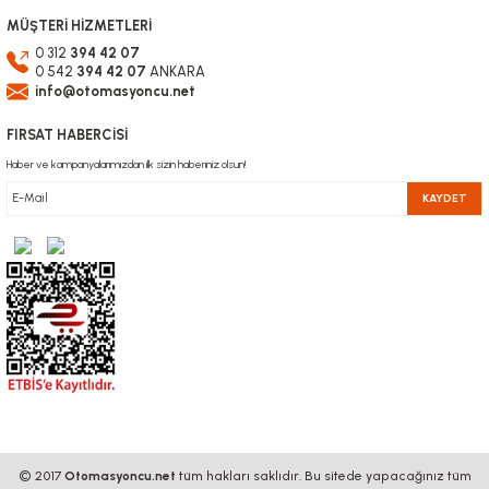
MÜŞTERİ HİZMETLERİ
0 312
394 42 07
0 542
394 42 07
ANKARA
info@otomasyoncu.net
FIRSAT HABERCİSİ
Haber ve kampanyalarımızdan ilk sizin haberiniz olsun!
KAYDET
© 2017
Otomasyoncu.net
tüm hakları saklıdır. Bu sitede yapacağınız tüm