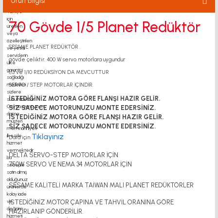
Ürün Bilgisi
70 Gövde 1/5 Planet Redüktör
SESAME PLANET REDÜKTÖR .
gövde çeliktir. 400 W servo motorlara uygundur
1/3 ve 1/10 REDÜKSİYON DA MEVCUTTUR
SERVO / STEP MOTORLAR İÇİNDİR.
İSTEDİĞİNİZ MOTORA GÖRE FLANŞI HAZIR GELİR.
SİZ SADECE MOTORUNUZU MONTE EDERSİNİZ.
İSTEDİĞİNİZ MOTORA GÖRE FLANŞI HAZIR GELİR.
SİZ SADECE MOTORUNUZU MONTE EDERSİNİZ.
Tıklayınız
Data için
DELTA SERVO-STEP MOTORLAR İÇİN
750W SERVO VE NEMA 34 MOTORLAR İÇİN
SESAME KALİTELİ MARKA TAİWAN MALI PLANET REDÜKTÖRLER
İSTEDİĞİNİZ MOTOR ÇAPINA VE TAHVİL ORANINA GÖRE
HAZIRLANIP GÖNDERİLİR.