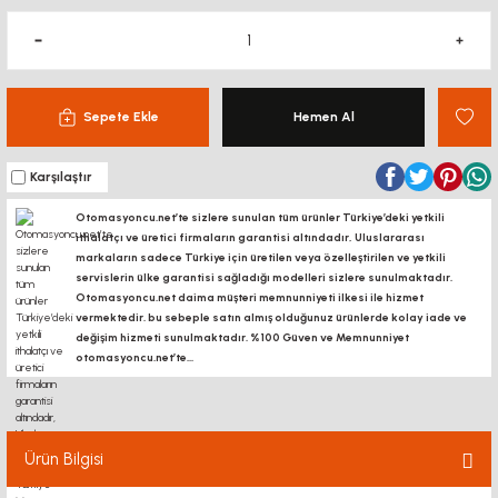
Sepete Ekle
Hemen Al
Karşılaştır
Otomasyoncu.net’te sizlere sunulan tüm ürünler Türkiye’deki yetkili
ithalatçı ve üretici firmaların garantisi altındadır, Uluslararası
markaların sadece Türkiye için üretilen veya özelleştirilen ve yetkili
servislerin ülke garantisi sağladığı modelleri sizlere sunulmaktadır.
Otomasyoncu.net daima müşteri memnunniyeti ilkesi ile hizmet
vermektedir. bu sebeple satın almış olduğunuz ürünlerde kolay iade ve
değişim hizmeti sunulmaktadır. %100 Güven ve Memnunniyet
otomasyoncu.net’te...
Ürün Bilgisi