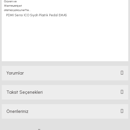
PDM1 Serisi 1CO Siyah Plastik Pedal EMAS
motor kaplin fiyatları, sigma profil, 3d yazıcı, kremayer dişli, 45x45 sigma profil,
delta haberleşme kablosu, delta plc fiyat, konveyör bant, kramiyer dişli, mantar
stop, otomatik yağlama sistemleri, rulolu konveyör fiyatları, 12v 50a güç kaynağı,
2kw servo motor, 20x20 sigma profil, 20x20 sigma profil somunu, 22 5 180 sigma
alüminyum, 30*30 profil, 3d printer elektronik kit, 3d printer kit, 3d yazıcı fiyat,
40mm indüksiyonlu mil fiyatı, 40x80 sigma profil, 45x45 sigma profil fiyat, 45x90
sigma profil, 45 kw inverter, 5kw inverter fiyatları, 50 link flans,
Yorumlar
Taksit Seçenekleri
Bu ürüne ilk yorumu siz yapın!
Önerileriniz
Yorum Yaz
Bu ürünün fiyat bilgisi, resim, ürün açıklamalarında ve diğer konularda