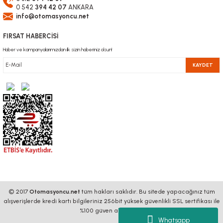
0 542
394 42 07
ANKARA
info@otomasyoncu.net
FIRSAT HABERCİSİ
Haber ve kampanyalarımızdan ilk sizin haberiniz olsun!
KAYDET
© 2017
Otomasyoncu.net
tüm hakları saklıdır. Bu sitede yapacağınız tüm
alışverişlerde kredi kartı bilgileriniz 256bit yüksek güvenlikli SSL sertifikası ile
%100 güven altındadır.
Whatsapp