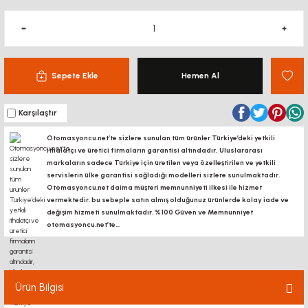
Sepete Ekle
Hemen Al
Karşılaştır
Otomasyoncu.net’te sizlere sunulan tüm ürünler Türkiye’deki yetkili
ithalatçı ve üretici firmaların garantisi altındadır, Uluslararası
markaların sadece Türkiye için üretilen veya özelleştirilen ve yetkili
servislerin ülke garantisi sağladığı modelleri sizlere sunulmaktadır.
Otomasyoncu.net daima müşteri memnunniyeti ilkesi ile hizmet
vermektedir. bu sebeple satın almış olduğunuz ürünlerde kolay iade ve
değişim hizmeti sunulmaktadır. %100 Güven ve Memnunniyet
otomasyoncu.net’te...
Ürün Bilgisi