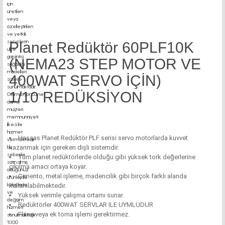
Planet Redüktör 60PLF10K
(NEMA23 STEP MOTOR VE
400WAT SERVO İÇİN)
1/10 REDÜKSİYON
Hassas Planet Redüktör PLF serisi servo motorlarda kuvvet
kazanmak için gereken dişli sistemdir.
Tüm planet redüktörlerde olduğu gibi yüksek tork değerlerine
çıkılma amacı ortaya koyar.
Çimento, metal işleme, madencilik gibi birçok farklı alanda
kullanılabilmektedir.
Yüksek verimle çalışma ortamı sunar.
Redüktörler 400WAT SERVLAR İLE UYMLUDUR
Flanş veya ek torna işlemi gerektirmez.