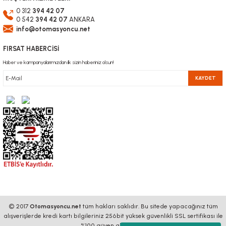
0 312
394 42 07
0 542
394 42 07
ANKARA
info@otomasyoncu.net
FIRSAT HABERCİSİ
Haber ve kampanyalarımızdan ilk sizin haberiniz olsun!
KAYDET
© 2017
Otomasyoncu.net
tüm hakları saklıdır. Bu sitede yapacağınız tüm
alışverişlerde kredi kartı bilgileriniz 256bit yüksek güvenlikli SSL sertifikası ile
%100 güven altındadır.