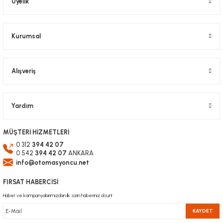
Üyelik
Ürün fiyatı diğer sitelerden daha pahalı.
Bu ürüne benzer farklı alternatifler olmalı.
Kurumsal
Alışveriş
Gönder
Yardım
MÜŞTERİ HİZMETLERİ
0 312
394 42 07
0 542
394 42 07
ANKARA
info@otomasyoncu.net
FIRSAT HABERCİSİ
Haber ve kampanyalarımızdan ilk sizin haberiniz olsun!
KAYDET