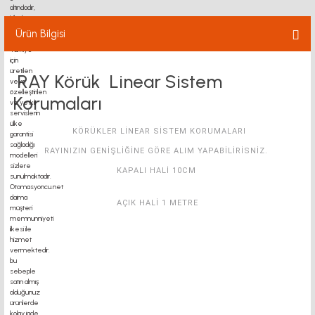
Ürün Bilgisi
RAY Körük Linear Sistem
Korumaları
KÖRÜKLER LİNEAR SİSTEM KORUMALARI
RAYINIZIN GENİŞLİĞİNE GÖRE ALIM YAPABİLİRİSNİZ.
KAPALI HALİ 10CM
AÇIK HALİ 1 METRE
MOTOR MOTOR KAPLIN FIYATLARI, SIGMA PROFIL, 3D YAZICI,
KREMAYER DIŞLI, 45X45 SIGMA PROFIL, DELTA HABERLEŞME
KABLOSU, DELTA PLC FIYAT, KONVEYÖR BANT,KRAMIYER DIŞLI,