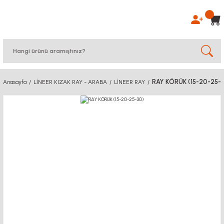
RAY KÖRÜK (15-20-25-
Anasayfa
LİNEER KIZAK RAY - ARABA
LİNEER RAY