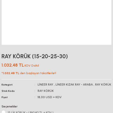
RAY KÖRÜK (15-20-25-30)
1.032,48 TL
KDV Dahil
*
1.032,48 TL
den başlayan taksitlerle!!
LİNEER RAY
,
LİNEER KIZAK RAY - ARABA
,
RAY KÖRÜK
Kategori
RAY KÖRÜK
Stok Kodu
18,00 USD + KDV
Fiyat
Seçenekler
15 LİK KÖRÜK - ( 860,40 TL + KDV )