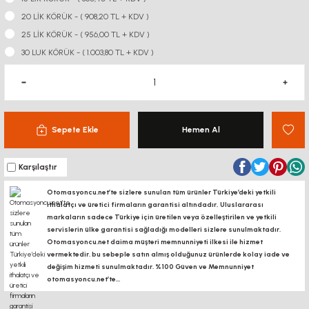
20 LİK KÖRÜK - ( 908,20 TL + KDV )
25 LİK KÖRÜK - ( 956,00 TL + KDV )
30 LUK KÖRÜK - ( 1.003,80 TL + KDV )
Sepete Ekle
Hemen Al
Karşılaştır
Otomasyoncu.net’te sizlere sunulan tüm ürünler Türkiye’deki yetkili
ithalatçı ve üretici firmaların garantisi altındadır, Uluslararası
markaların sadece Türkiye için üretilen veya özelleştirilen ve yetkili
servislerin ülke garantisi sağladığı modelleri sizlere sunulmaktadır.
Otomasyoncu.net daima müşteri memnunniyeti ilkesi ile hizmet
vermektedir. bu sebeple satın almış olduğunuz ürünlerde kolay iade ve
değişim hizmeti sunulmaktadır. %100 Güven ve Memnunniyet
otomasyoncu.net’te...