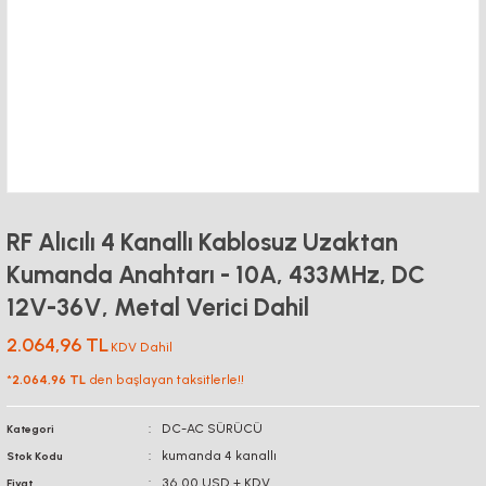
RF Alıcılı 4 Kanallı Kablosuz Uzaktan
Kumanda Anahtarı - 10A, 433MHz, DC
12V-36V, Metal Verici Dahil
2.064,96 TL
KDV Dahil
*
2.064,96 TL
den başlayan taksitlerle!!
DC-AC SÜRÜCÜ
Kategori
kumanda 4 kanallı
Stok Kodu
36,00 USD + KDV
Fiyat