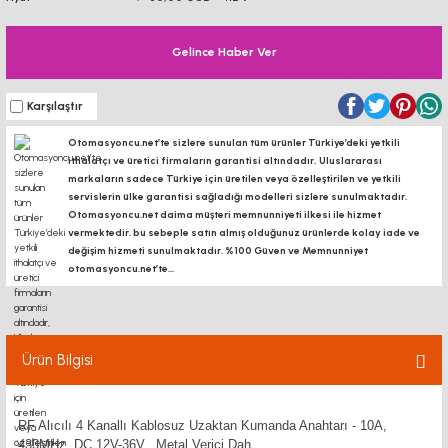
Gelince Haber Ver
Karşılaştır
Otomasyoncu.net’te sizlere sunulan tüm ürünler Türkiye’deki yetkili
ithalatçı ve üretici firmaların garantisi altındadır, Uluslararası
markaların sadece Türkiye için üretilen veya özelleştirilen ve yetkili
servislerin ülke garantisi sağladığı modelleri sizlere sunulmaktadır.
Otomasyoncu.net daima müşteri memnunniyeti ilkesi ile hizmet
vermektedir. bu sebeple satın almış olduğunuz ürünlerde kolay iade ve
değişim hizmeti sunulmaktadır. %100 Güven ve Memnunniyet
otomasyoncu.net’te...
Ürün Bilgisi
RF Alıcılı 4 Kanallı Kablosuz Uzaktan Kumanda Anahtarı - 10A,
433MHz, DC 12V-36V, Metal Verici Dah