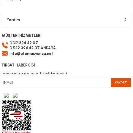
Gönder
Yardım
MÜŞTERİ HİZMETLERİ
0 312
394 42 07
0 542
394 42 07
ANKARA
info@otomasyoncu.net
FIRSAT HABERCİSİ
Haber ve kampanyalarımızdan ilk sizin haberiniz olsun!
KAYDET