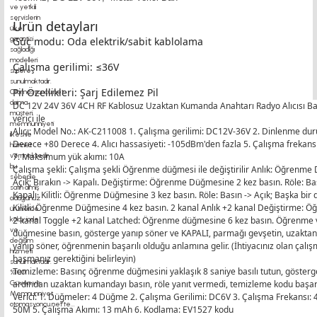
Ürün detayları
Güç modu: Oda elektrik/sabit kablolama
Çalışma gerilimi: ≤36V
Pil Özellikleri: Şarj Edilemez Pil
DC 12V 24V 36V 4CH RF Kablosuz Uzaktan Kumanda Anahtarı Radyo Alıcısı Ba
verici ile
Alıcı: Model No.: AK-C211008 1. Çalışma gerilimi: DC12V-36V 2. Dinlenme duru
Derece +80 Derece 4. Alıcı hassasiyeti: -105dBm'den fazla 5. Çalışma frekansı
7. Maksimum yük akımı: 10A
Çalışma şekli: Çalışma şekli Öğrenme düğmesi ile değiştirilir Anlık: Öğrenme D
Açık; Bırakın -> Kapalı. Değiştirme: Öğrenme Düğmesine 2 kez basın. Röle: Ba
Kapalı· Kilitli: Öğrenme Düğmesine 3 kez basın. Röle: Basın -> Açık; Başka bir
Kilitli: Öğrenme Düğmesine 4 kez basın. 2 kanal Anlık +2 kanal Değiştirme:
2 kanal Toggle +2 kanal Latched: Öğrenme düğmesine 6 kez basın. Öğrenm
düğmesine basın, gösterge yanıp söner ve KAPALI, parmağı gevşetin, uzakta
yanıp söner, öğrenmenin başarılı olduğu anlamına gelir. (İhtiyacınız olan ça
basmanız gerektiğini belirleyin)
Temizleme: Basınç öğrenme düğmesini yaklaşık 8 saniye basılı tutun, gösterge 
ardından uzaktan kumandayı basın, röle yanıt vermedi, temizleme kodu başarı
Verici: 1. Düğmeler: 4 Düğme 2. Çalışma Gerilimi: DC6V 3. Çalışma Frekansı
50M 5. Çalışma Akımı: 13 mAh 6. Kodlama: EV1527 kodu