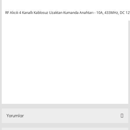
RF Alıcılı 4 Kanallı Kablosuz Uzaktan Kumanda Anahtarı - 10A, 433MHz, DC 12
uzaktan kumanda anahtarı uzaktan kumanda anahtarı
uzaktan kumanda anahtarı PMI LINEAR RAY ray fiyat,
k
onveyör bant,kramiyer dişli, mantar
Yorumlar