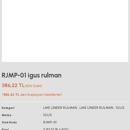
RJMP-01 igus rulman
386,22 TL
KDV Dahil
*
386,22 TL
den başlayan taksitlerle!!
LME LİNEER RULMAN
,
LME LİNEER RULMAN
,
İGUS
Kategori
İGUS
Marka
RJMP-01
Stok Kodu
5,82 EUR + KDV
Fiyat