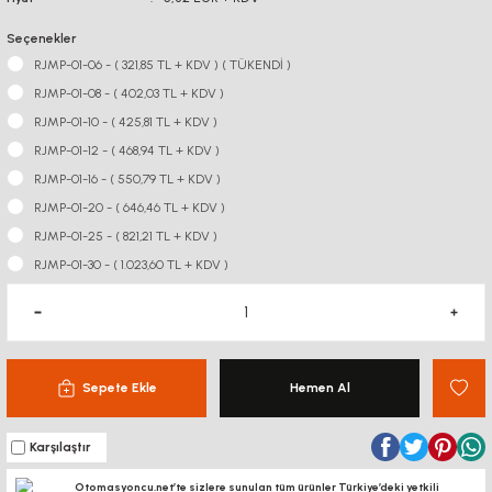
Seçenekler
RJMP-01-06 - ( 321,85 TL + KDV ) ( TÜKENDİ )
RJMP-01-08 - ( 402,03 TL + KDV )
RJMP-01-10 - ( 425,81 TL + KDV )
RJMP-01-12 - ( 468,94 TL + KDV )
RJMP-01-16 - ( 550,79 TL + KDV )
RJMP-01-20 - ( 646,46 TL + KDV )
RJMP-01-25 - ( 821,21 TL + KDV )
RJMP-01-30 - ( 1.023,60 TL + KDV )
Sepete Ekle
Hemen Al
Karşılaştır
Otomasyoncu.net’te sizlere sunulan tüm ürünler Türkiye’deki yetkili