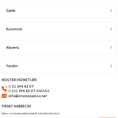
Ürün açıklamasında eksik bilgiler bulunuyor.
Ürün bilgilerinde hatalar bulunuyor.
Üyelik
Ürün fiyatı diğer sitelerden daha pahalı.
Bu ürüne benzer farklı alternatifler olmalı.
Kurumsal
Alışveriş
Gönder
Yardım
MÜŞTERİ HİZMETLERİ
0 312
394 42 07
0 542
394 42 07
ANKARA
info@otomasyoncu.net
FIRSAT HABERCİSİ
Haber ve kampanyalarımızdan ilk sizin haberiniz olsun!