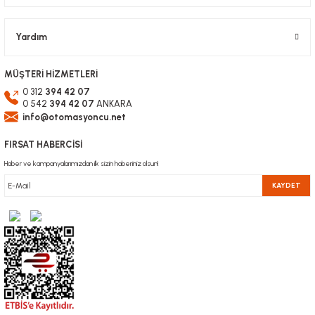
Gönder
Yardım
MÜŞTERİ HİZMETLERİ
0 312
394 42 07
0 542
394 42 07
ANKARA
info@otomasyoncu.net
FIRSAT HABERCİSİ
Haber ve kampanyalarımızdan ilk sizin haberiniz olsun!
KAYDET