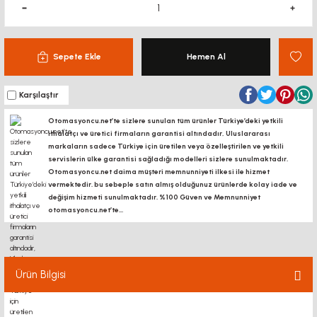
Sepete Ekle
Hemen Al
Karşılaştır
Otomasyoncu.net’te sizlere sunulan tüm ürünler Türkiye’deki yetkili
ithalatçı ve üretici firmaların garantisi altındadır, Uluslararası
markaların sadece Türkiye için üretilen veya özelleştirilen ve yetkili
servislerin ülke garantisi sağladığı modelleri sizlere sunulmaktadır.
Otomasyoncu.net daima müşteri memnunniyeti ilkesi ile hizmet
vermektedir. bu sebeple satın almış olduğunuz ürünlerde kolay iade ve
değişim hizmeti sunulmaktadır. %100 Güven ve Memnunniyet
otomasyoncu.net’te...
Ürün Bilgisi