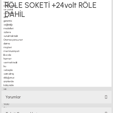
RÖLE SOKETİ +24volt RÖLE
DAHİL
motor kaplin fiyatları, sigma profil, 3d yazıcı, kremayer dişli, 45x45 sigma profil,
delta haberleşme kablosu, delta plc fiyat, konveyör bant, kramiyer dişli, mantar
stop, otomatik yağlama sistemleri, rulolu konveyör fiyatları, 12v 50a güç kaynağı,
2kw servo motor, 20x20 sigma profil, 20x20 sigma profil somunu, 22 5 180 sigma
alüminyum, 30*30 profil, 3d printer elektronik kit, 3d printer kit, 3d yazıcı fiyat,
40mm indüksiyonlu mil fiyatı, 40x80 sigma profil, 45x45 sigma profil fiyat, 45x90
sigma profil, 45 kw inverter, 5kw
Yorumlar