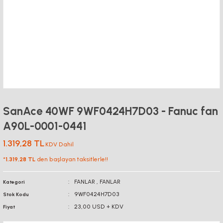
SanAce 40WF 9WF0424H7D03 - Fanuc fan
A90L-0001-0441
1.319,28 TL
KDV Dahil
*
1.319,28 TL
den başlayan taksitlerle!!
FANLAR
,
FANLAR
Kategori
9WF0424H7D03
Stok Kodu
23,00 USD + KDV
Fiyat