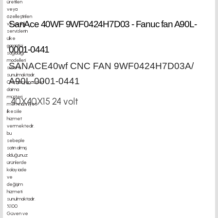
SanAce 40WF 9WF0424H7D03 - Fanuc fan A90L-
0001-0441
SANACE40wf CNC FAN 9WF0424H7D03A/
A90L-0001-0441
40X40X15 24 volt
motor motor kaplin fiyatları, sigma profil, 3d yazıcı,
kremayer dişli, 45x45 sigma profil, delta
haberleşme kablosu, delta plc fiyat, konveyör