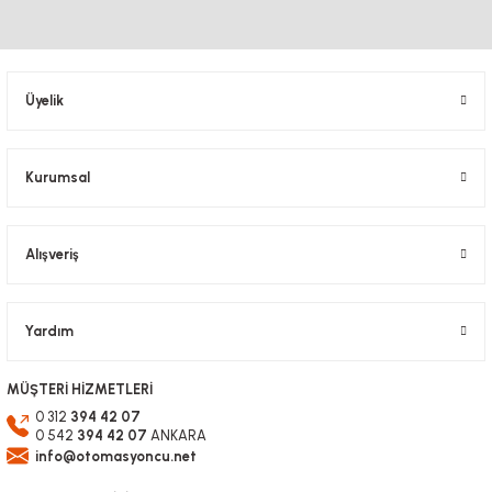
Ürün resmi kalitesiz, bozuk veya görüntülenemiyor.
Ürün açıklamasında eksik bilgiler bulunuyor.
Ürün bilgilerinde hatalar bulunuyor.
Üyelik
Ürün fiyatı diğer sitelerden daha pahalı.
Bu ürüne benzer farklı alternatifler olmalı.
Kurumsal
Alışveriş
Gönder
Yardım
MÜŞTERİ HİZMETLERİ
0 312
394 42 07
0 542
394 42 07
ANKARA
info@otomasyoncu.net