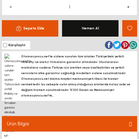
Sepete Ekle
Hemen Al
Karşılaştır
Otomasyoncu.net’te sizlere sunulan tüm ürünler Türkiye’deki yetkili
ithalatçı ve üretici firmaların garantisi altındadır, Uluslararası
markaların sadece Türkiye için üretilen veya özelleştirilen ve yetkili
servislerin ülke garantisi sağladığı modelleri sizlere sunulmaktadır.
Otomasyoncu.net daima müşteri memnunniyeti ilkesi ile hizmet
vermektedir. bu sebeple satın almış olduğunuz ürünlerde kolay iade ve
değişim hizmeti sunulmaktadır. %100 Güven ve Memnunniyet
otomasyoncu.net’te...
Ürün Bilgisi