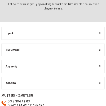
iletebilirsiniz.
Hızlıca marka seçimi yaparak ilgili markanın tüm ürünlerine kolayca
Görüş ve önerileriniz için teşekkür ederiz.
ulaşabilirsiniz.
Ürün resmi kalitesiz, bozuk veya görüntülenemiyor.
Ürün açıklamasında eksik bilgiler bulunuyor.
Ürün bilgilerinde hatalar bulunuyor.
Üyelik
Ürün fiyatı diğer sitelerden daha pahalı.
Bu ürüne benzer farklı alternatifler olmalı.
Kurumsal
Alışveriş
Gönder
Yardım
MÜŞTERİ HİZMETLERİ
0 312
394 42 07
0 542
394 42 07
ANKARA