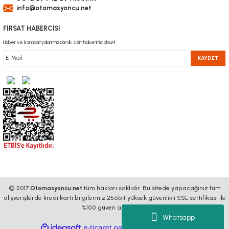
info@otomasyoncu.net
FIRSAT HABERCİSİ
Haber ve kampanyalarımızdan ilk sizin haberiniz olsun!
KAYDET
© 2017
Otomasyoncu.net
tüm hakları saklıdır. Bu sitede yapacağınız tüm
alışverişlerde kredi kartı bilgileriniz 256bit yüksek güvenlikli SSL sertifikası ile
%100 güven altındadır.
Whatsapp
ideasoft
ile
e-