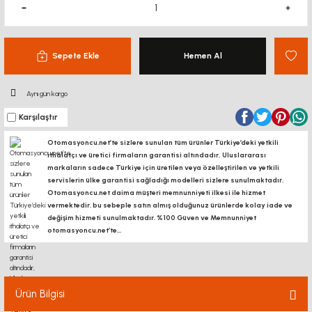
Sepete Ekle
Hemen Al
Aynı gün kargo
Karşılaştır
Otomasyoncu.net’te sizlere sunulan tüm ürünler Türkiye’deki yetkili
ithalatçı ve üretici firmaların garantisi altındadır, Uluslararası
markaların sadece Türkiye için üretilen veya özelleştirilen ve yetkili
servislerin ülke garantisi sağladığı modelleri sizlere sunulmaktadır.
Otomasyoncu.net daima müşteri memnunniyeti ilkesi ile hizmet
vermektedir. bu sebeple satın almış olduğunuz ürünlerde kolay iade ve
değişim hizmeti sunulmaktadır. %100 Güven ve Memnunniyet
otomasyoncu.net’te...
Ürün Bilgisi