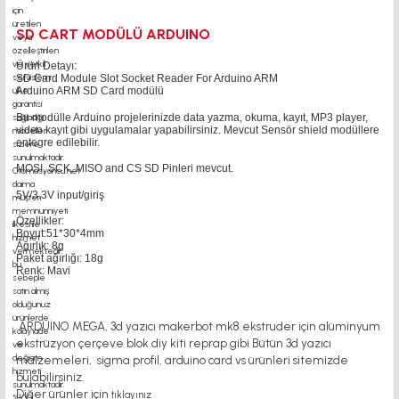
SD CART MODÜLÜ ARDUINO
Ürün Detayı:
SD Card Module Slot Socket Reader For Arduino ARM
Arduino ARM SD Card modülü
Bu modülle Arduino projelerinizde data yazma, okuma, kayıt, MP3 player,
video kayıt gibi uygulamalar yapabilirsiniz. Mevcut Sensör shield modüllere
entegre edilebilir.
MOSI, SCK, MISO and CS SD Pinleri mevcut.
5V/3.3V input/giriş
Özellikler:
Boyut:51*30*4mm
Ağırlık: 8g
Paket ağırlığı: 18g
Renk: Mavi
ARDUİNO MEGA, 3d yazıcı makerbot mk8 ekstruder için alüminyum
ekstrüzyon çerçeve blok diy kiti reprap gibi Bütün 3d yazıcı
malzemeleri, sigma profil, arduino card vs ürünleri sitemizde
bulabilirsiniz.
Diğer ürünler için
tıklayınız