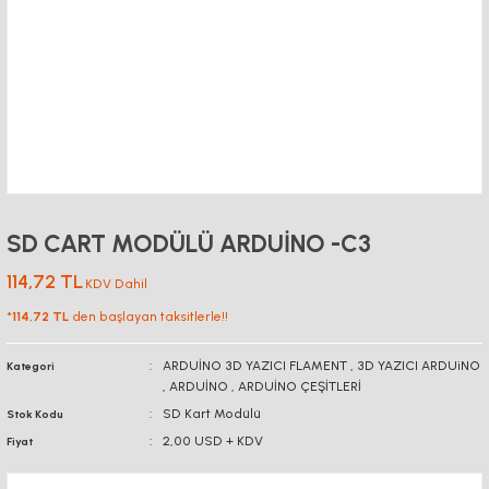
SD CART MODÜLÜ ARDUİNO -C3
114,72 TL
KDV Dahil
*
114,72 TL
den başlayan taksitlerle!!
ARDUİNO 3D YAZICI FLAMENT
,
3D YAZICI ARDUiNO
Kategori
,
ARDUİNO
,
ARDUİNO ÇEŞİTLERİ
SD Kart Modülü
Stok Kodu
2,00 USD + KDV
Fiyat