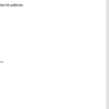
ercih edilirler.
yın