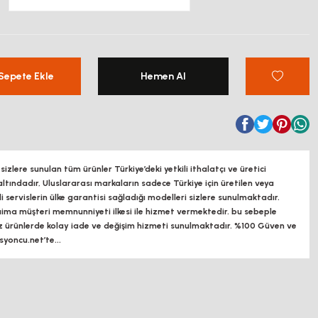
Sepete Ekle
Hemen Al
zlere sunulan tüm ürünler Türkiye’deki yetkili ithalatçı ve üretici
altındadır, Uluslararası markaların sadece Türkiye için üretilen veya
ili servislerin ülke garantisi sağladığı modelleri sizlere sunulmaktadır.
a müşteri memnunniyeti ilkesi ile hizmet vermektedir. bu sebeple
z ürünlerde kolay iade ve değişim hizmeti sunulmaktadır. %100 Güven ve
oncu.net’te...