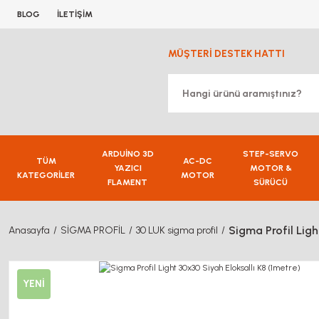
BLOG
İLETİŞİM
MÜŞTERİ DESTEK HATTI
ARDUİNO 3D
STEP-SERVO
TÜM
AC-DC
YAZICI
MOTOR &
KATEGORİLER
MOTOR
FLAMENT
SÜRÜCÜ
Sigma Profil Ligh
Anasayfa
SİGMA PROFİL
30 LUK sigma profil
YENİ