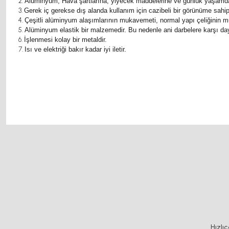
Aluminyum, Hava şartlarına, yiyecek maddelerine ve günlük yaşamda k
Gerek iç gerekse dış alanda kullanım için cazibeli bir görünüme sahi
Çeşitli alüminyum alaşımlarının mukavemeti, normal yapı çeliğinin 
Alüminyum elastik bir malzemedir. Bu nedenle ani darbelere karşı daya
İşlenmesi kolay bir metaldir.
Isı ve elektriği bakır kadar iyi iletir.
Sigma Profil Sigma Profil Sigma Profil Sigma Profil Sigma Profil Sigma Profil Sigm
Sigma Profil Sigma Profil Sigma Profil Sigma Profil Sigma Profil Sigma Profil Sigm
Sigma Profil Sigma Profil Sigma Profil Sigma Profil Sigma Profil Sigma Profil Sigm
Sigma Profil Sigma Profil Sigma Profil Sigma Profil Sigma Profil Sigma Profil Sigm
Bu ürünün fiyat bilgisi, resim, ürün açıklamalarında ve diğer konularda y
Görüş ve önerileriniz için teşekkür ederiz.
Ürün resmi kalitesiz, bozuk veya görüntülenemiyor.
%25
Ürün açıklamasında eksik bilgiler bulunuyor.
Ürün bilgilerinde hatalar bulunuyor.
Ürün fiyatı diğer sitelerden daha pahalı.
Hızlı