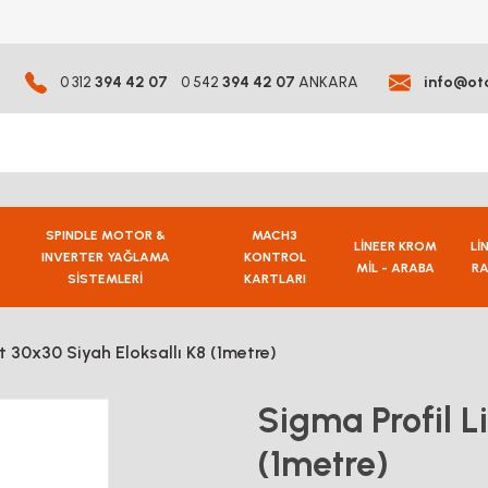
0 312
394 42 07
0 542
394 42 07
ANKARA
info@ot
SPINDLE MOTOR &
MACH3
LİNEER KROM
Lİ
INVERTER YAĞLAMA
KONTROL
MİL - ARABA
RA
SİSTEMLERİ
KARTLARI
t 30x30 Siyah Eloksallı K8 (1metre)
Sigma Profil L
(1metre)