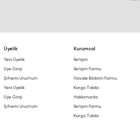
Bu ürüne benzer farklı alternatifler olmalı.
DOĞUŞ KALIP
Tırtıllı Somun Kanal 8
Üyelik
Kurumsal
6,29 TL KDV Dahil
4,72 TL
KDV Dahil
Yeni Üyelik
İletişim
DOĞUŞ KALIP
Üye Girişi
İletişim Formu
Saplamalı Tırtıllı Somun KANAL 8
Şifremi Unuttum
Havale Bildirim Formu
Yeni Üyelik
Kargo Takibi
11,44 TL KDV Dahil
8,58 TL
KDV Dahil
Üye Girişi
Hakkımızda
Şifremi Unuttum
İletişim Formu
Kargo Takibi
%25