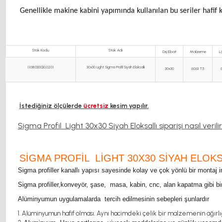
Genellikle makine kabini yapımında kullanılan bu seriler hafif 
Stok Kodu
Stok Adı
Dış Ebat
Malzeme
L
1.1.08.030030.02.01
30x30 Light Sigma Profil Siyah Eloksallı
30x30
6063 T5
İstediğiniz ölçülerde
ücretsiz
kesim yapılır.
Sigma Profil Light 30x30 Siyah Eloksallı siparişi nasıl veri
SIGMA PROFIL LIGHT 30X30 SIYAH ELOKS
Sigma profiller kanallı yapısı sayesinde kolay ve çok yönlü bir montaj
Sigma profiller,konveyör, şase, masa, kabin, cnc, alan kapatma gibi birç
Alüminyumun uygulamalarda tercih edilmesinin sebepleri şunlardır
Alüminyumun hafif olması. Aynı hacimdeki çelik bir malzemenin ağırlığ