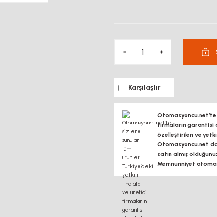
Karşılaştır
Otomasyoncu.net’te si
firmaların garantisi 
özelleştirilen ve yetk
Otomasyoncu.net daim
satın almış olduğunu
Memnunniyet otomasy