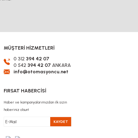
DOĞUŞ KALIP
Bombe Başlı Somun M8
MÜŞTERİ HİZMETLERİ
5,15 TL KDV Dahil
3,86 TL
0 312
394 42 07
KDV Dahil
0 542
394 42 07
ANKARA
info@otomasyoncu.net
FIRSAT HABERCİSİ
Haber ve kampanyalarımızdan ilk sizin
haberiniz olsun!
KAYDET