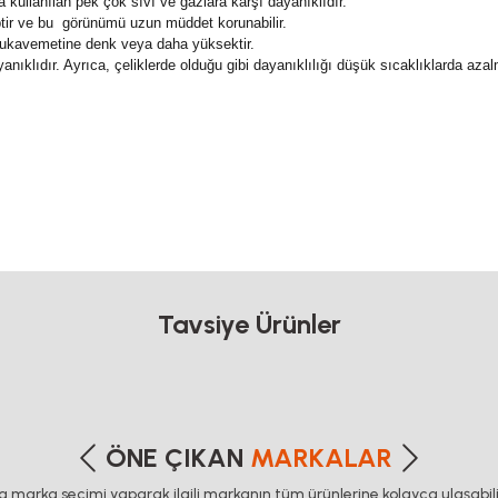
ullanılan pek çok sıvı ve gazlara karşı dayanıklıdır.
ptir ve bu görünümü uzun müddet korunabilir.
mukavemetine denk veya daha yüksektir.
nıklıdır. Ayrıca, çeliklerde olduğu gibi dayanıklılığı düşük sıcaklıklarda aza
a Profil Sigma Profil
a Profil Sigma Profil
a Profil Sigma Profil
a Profil Sigma Profil
etersiz gördüğünüz noktaları öneri formunu kullanarak tarafımıza iletebilirsiniz
Tavsiye Ürünler
Bu ürüne ilk yorumu siz yapın!
Yorum Yaz
%25
%25
%25
ÖNE ÇIKAN
MARKALAR
ca marka seçimi yaparak ilgili markanın tüm ürünlerine kolayca ulaşabilir