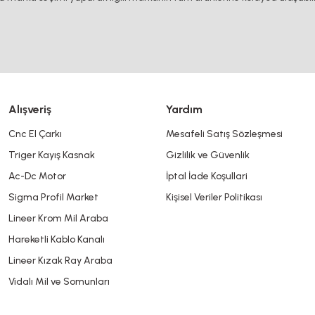
DOĞUŞ KALIP
Alın Civatası M8
DOĞUŞ KALIP
T Kanal Somunu KANAL 8
6,86 TL KDV Dahil
Gönder
5,15 TL
KDV Dahil
Alışveriş
Yardım
8,58 TL KDV Dahil
Cnc El Çarkı
Mesafeli Satış Sözleşmesi
6,43 TL
KDV Dahil
Triger Kayış Kasnak
Gizlilik ve Güvenlik
 M6X25
Ac-Dc Motor
İptal İade Koşullari
Sigma Profil Market
Kişisel Veriler Politikası
Lineer Krom Mil Araba
Hareketli Kablo Kanalı
Lineer Kızak Ray Araba
%25
Vidalı Mil ve Somunları