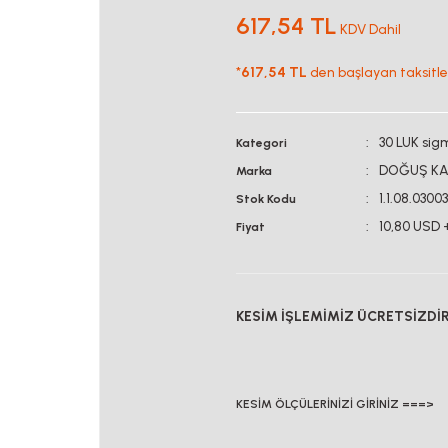
617,54 TL
KDV Dahil
*
617,54 TL
den başlayan taksitler
30 LUK sigm
Kategori
DOĞUŞ KA
Marka
1.1.08.0300
Stok Kodu
10,80 USD 
Fiyat
KESİM İŞLEMİMİZ ÜCRETSİZDİ
KESİM ÖLÇÜLERİNİZİ GİRİNİZ ===>