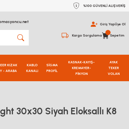
%100 GÜVENLİ ALIŞVERİŞ
omasyoncu.net
Giriş Yap
Üye Ol
Kargo Sorgulama
Sepetim
KASNAK-KAYIŞ-
AYAK
NEER KIZAK
KABLO
SİGMA
KREMAYER-
TEKER
Y - ARABA
KANALI
PROFİL
PİNYON
VOLAN
ight 30x30 Siyah Eloksallı K8