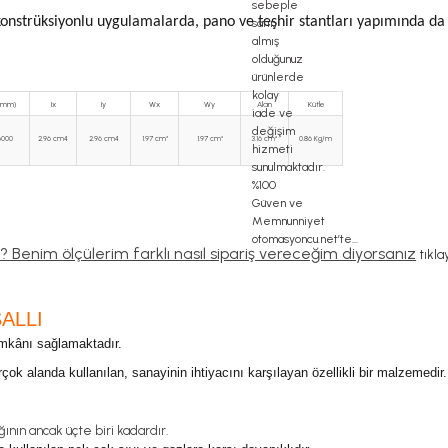
konstrüksiyonlu uygulamalarda, pano ve teşhir stantları yapımında da t
(mm)
Ix
Iy
Wx
Wy
Alan
Kütle
6000
2.96 cm4
2.96 cm4
1.97 cm³
1.97 cm³
3.16 cm²
0.86 Kg/m
lir? Benim ölçülerim farklı nasıl sipariş vereceğim diyorsanız
tıkla
ALLI
 imkânı sağlamaktadır.
ok alanda kullanılan, sanayinin ihtiyacını karşılayan özellikli bir malzemedir.
ının ancak üçte biri kadardır.