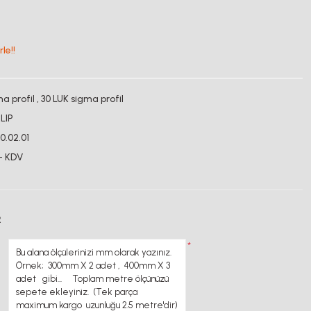
le!!
a profil
,
30 LUK sigma profil
LIP
30.02.01
+ KDV
R
*