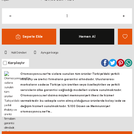
Sepete Ekle
Hemen Al
Hızlı Gönderi
Aynı gün kargo
Karşılaştır
Otomasyoncu.net’te sizlere sunulan tüm ürünler Türkiye’deki yetkili
ithalatçı ve üretici firmaların garantisi altındadır, Uluslararası
markaların sadece Türkiye için üretilen veya özelleştirilen ve yetkili
servislerin ülke garantisi sağladığı modelleri sizlere sunulmaktadır.
Otomasyoncu.net daima müşteri memnunniyeti ilkesi ile hizmet
vermektedir. bu sebeple satın almış olduğunuz ürünlerde kolay iade ve
değişim hizmeti sunulmaktadır. %100 Güven ve Memnunniyet
otomasyoncu.net’te...