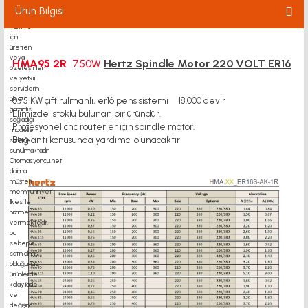
Ürün Bilgisi
HMA95 2R
750W
Hertz Spindle Motor 220 VOLT ER16
0.75 KW çift rulmanlı, er16 pens sistemi 18.000 devir
Elimizde stoklu bulunan bir üründür.
Profesyonel cnc routerler için spindle motor.
Bağ
l
antı konusunda yardımcı olunacaktır