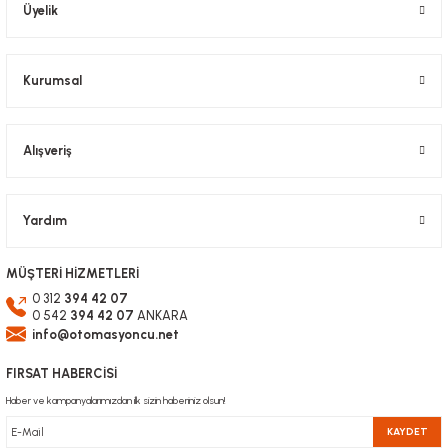
Bu ürüne benzer farklı alternatifler olmalı.
ER16 Pens Takımı
Üyelik
458,88 TL
KDV Dahil
2.294,40 TL
KDV Dahil
Kurumsal
Gönder
Alışveriş
Yardım
MÜŞTERİ HİZMETLERİ
0 312
394 42 07
0 542
394 42 07
ANKARA
info@otomasyoncu.net
FIRSAT HABERCİSİ
Haber ve kampanyalarımızdan ilk sizin haberiniz olsun!
KAYDET