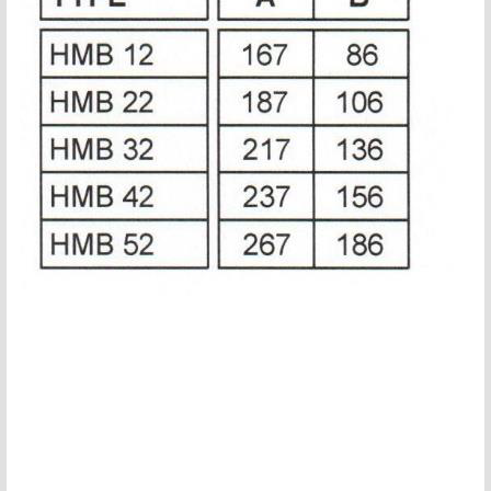
motor kaplin fiyatları, sigma profil, 3d yazıcı, kremayer dişli, 45x45 sigma profil,
delta haberleşme kablosu, delta plc fiyat, konveyör bant, kramiyer dişli, mantar
stop, otomatik yağlama sistemleri, rulolu konveyör fiyatları, 12v 50a güç kaynağı,
2kw servo motor, 20x20 sigma profil, 20x20 sigma profil somunu, 22 5 180 sigma
alüminyum, 30*30 profil, 3d printer elektronik kit, 3d printer kit, 3d a