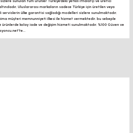
zlere sunulan tüm ürünler Türkiye’deki yetkili ithalatçı ve üretici
altındadır, Uluslararası markaların sadece Türkiye için üretilen veya
ili servislerin ülke garantisi sağladığı modelleri sizlere sunulmaktadır.
a müşteri memnunniyeti ilkesi ile hizmet vermektedir. bu sebeple
z ürünlerde kolay iade ve değişim hizmeti sunulmaktadır. %100 Güven ve
oncu.net’te...