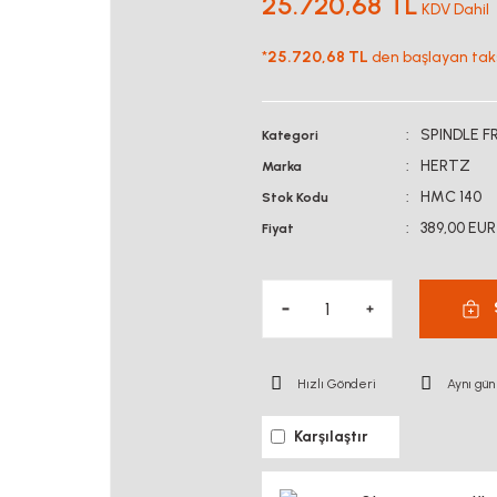
25.720,68 TL
KDV Dahil
*
25.720,68 TL
den başlayan taksi
SPINDLE 
Kategori
HERTZ
Marka
HMC 140
Stok Kodu
389,00 EUR
Fiyat
Hızlı Gönderi
Aynı gün
Karşılaştır