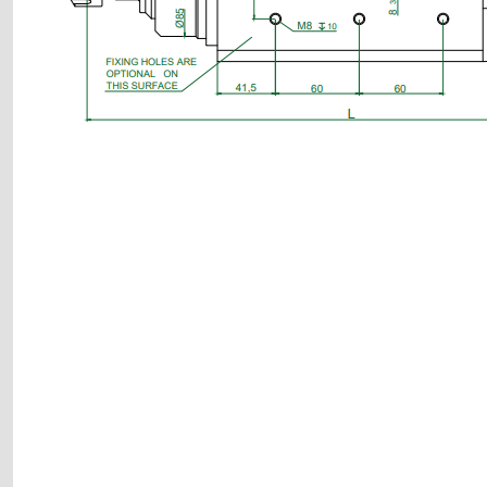
plastik pano plastik pano motor kaplin fiyatları, sigma profil, 3d yazıcı, kremayer di
kaynağı, 2kw servo motor, 20x20 sigma profil, 20x20 sigma profil somunu, 22 5 180 s