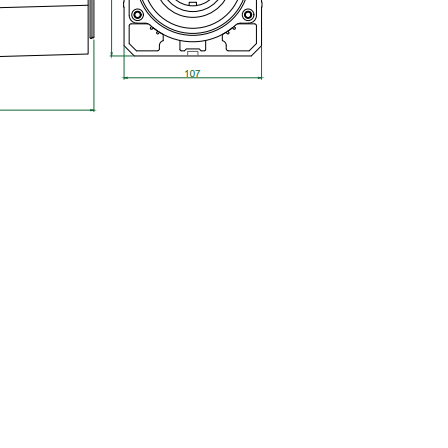
şli, 45x45 sigma profil, delta haberleşme kablosu, delta plc fiyat, konveyör bant, kramiyer d
igma alüminyum, 30*30 profil, 3d printer