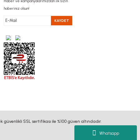
Haber ve kampanyalarımızdan ilk sizin
haberiniz olsun!
KAYDET
k güvenlikli SSL sertifikası ile %100 güven altındadır.
Whatsapp