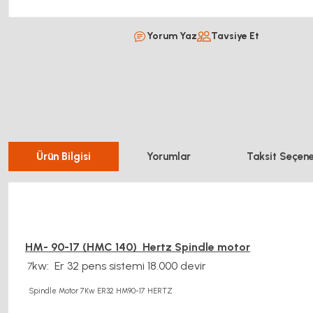
Yorum Yaz
Tavsiye Et
Ürün Bilgisi
Yorumlar
Taksit Seçene
HM- 90-17 (HMC 140)
Hertz Spindle motor
kw: Er 32 pens sistemi 18.000 devir
7
Spindle Motor 7Kw ER32 HM90-17 HERTZ