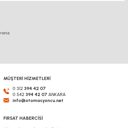
.
siniz.
MÜŞTERİ HİZMETLERİ
0 312
394 42 07
0 542
394 42 07
ANKARA
info@otomasyoncu.net
FIRSAT HABERCİSİ