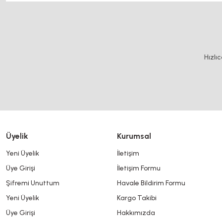
Bu ürünün fiyat bilgisi, resim, ürün açıklamalarında ve diğer konularda y
Görüş ve önerileriniz için teşekkür ederiz.
Ürün resmi kalitesiz, bozuk veya görüntülenemiyor.
Hızlı
Ürün açıklamasında eksik bilgiler bulunuyor.
Ürün bilgilerinde hatalar bulunuyor.
Ürün fiyatı diğer sitelerden daha pahalı.
Bu ürüne benzer farklı alternatifler olmalı.
Üyelik
Kurumsal
Yeni Üyelik
İletişim
Üye Girişi
İletişim Formu
Şifremi Unuttum
Havale Bildirim Formu
Yeni Üyelik
Kargo Takibi
Üye Girişi
Hakkımızda