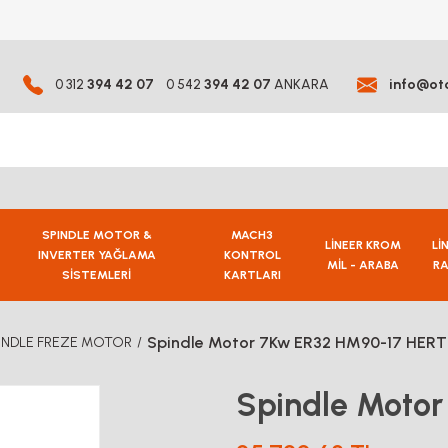
0 312
394 42 07
0 542
394 42 07
ANKARA
info@ot
SPINDLE MOTOR &
MACH3
LİNEER KROM
Lİ
INVERTER YAĞLAMA
KONTROL
MİL - ARABA
RA
SİSTEMLERİ
KARTLARI
Spindle Motor 7Kw ER32 HM90-17 HER
INDLE FREZE MOTOR
Spindle Moto