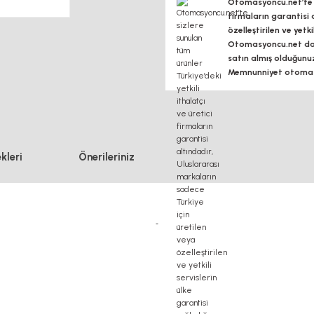
Otomasyoncu.net’te si
firmaların garantisi 
özelleştirilen ve yetk
Otomasyoncu.net daim
satın almış olduğunu
Memnunniyet otomasy
kleri
Önerileriniz