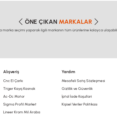
etersiz gördüğünüz noktaları öneri formunu kullanarak tarafımıza iletebilirsiniz
Bu ürüne ilk yorumu siz yapın!
ÖNE ÇIKAN
MARKALAR
ca marka seçimi yaparak ilgili markanın tüm ürünlerine kolayca ulaşabilir
Yorum Yaz
Alışveriş
Yardım
Cnc El Çarkı
Mesafeli Satış Sözleşmesi
Triger Kayış Kasnak
Gizlilik ve Güvenlik
Gönder
Ac-Dc Motor
İptal İade Koşullari
Sigma Profil Market
Kişisel Veriler Politikası
Lineer Krom Mil Araba