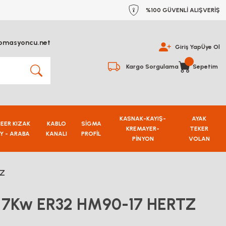
%100 GÜVENLİ ALIŞVERİŞ
omasyoncu.net
Giriş Yap
Üye Ol
Kargo Sorgulama
Sepetim
KASNAK-KAYIŞ-
AYAK
NEER KIZAK
KABLO
SİGMA
KREMAYER-
TEKER
Y - ARABA
KANALI
PROFİL
PİNYON
VOLAN
TZ
r 7Kw ER32 HM90-17 HERTZ