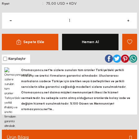
75,00 USD + KDV
Fiyat
Sepete Ekle
Hemen Al
Karşılaştır
Otomasyoncu.net’te sizlere sunulan tüm ürünler Türkiye’deki yetkili
ithalatçı ve üretici firmaların garantisi altındadır, Uluslararası
markaların sadece Türkiye için üretilen veya özelleştirilen ve yetkili
servislerin ülke garantisi sağladığı modelleri sizlere sunulmaktadır.
Otomasyoncu.net daima müşteri memnunniyeti ilkesi ile hizmet
vermektedir. bu sebeple satın almış olduğunuz ürünlerde kolay iade ve
değişim hizmeti sunulmaktadır. %100 Güven ve Memnunniyet
otomasyoncu.net’te...
Ürün Bilgisi