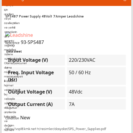
SPS487 Power Supply 48Volt 7Amper Leadshine
93-SPS487
Reference
Data sheet
Input Voltage (V)
220/230VAC
Freq. Input Voltage
50 / 60 Hz
(Hz)
Output Voltage (V)
48Vdc
Output Current (A)
7A
New
Condition
https://vsp18.kmk.net.tr/resimler/dosyalar/SPS_Power_Supplies.pdf