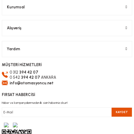
Kurumsal
Alışveriş
Gönder
Yardım
MÜŞTERİ HİZMETLERİ
0 312
394 42 07
0 542
394 42 07
ANKARA
info@otomasyoncu.net
FIRSAT HABERCİSİ
Haber ve kampanyalarımızdan ilk sizin haberiniz olsun!
KAYDET