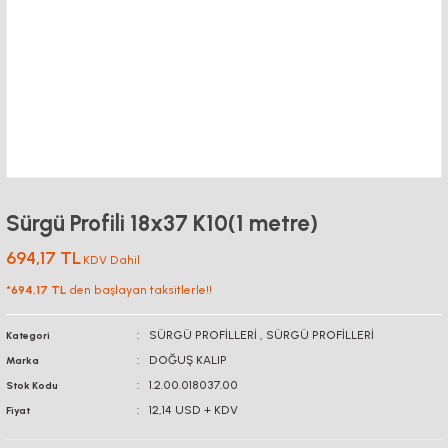
Sürgü Profili 18x37 K10(1 metre)
694,17 TL
KDV Dahil
*
694,17 TL
den başlayan taksitlerle!!
SÜRGÜ PROFİLLERİ
,
SÜRGÜ PROFİLLERİ
Kategori
DOĞUŞ KALIP
Marka
1.2.00.018037.00
Stok Kodu
12,14 USD + KDV
Fiyat