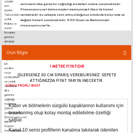
servislerin ülke garantisi sağladığı modelleri sizlere sunulmaktadır.
Otomasyoncu.net daima müşteri memnunniyeti ilkesi ile hizmet
vermektedir. bu sebeple satın almış olduğunuz ürünlerde kolay iade ve
değişim hizmeti sunulmaktadır. %100 Güven ve Memnunniyet
otomasyoncu.net’te...
Ürün Bilgisi
1 METRE FİYATIDIR
DİLERSENİZ 50 CM SİPARİŞ VEREBİLİRSİNİZ. SEPETE
ATTIĞINIZDA FİYAT YARIYA İNECEKTİR.
SÜRGÜ PROFİLİ 18X37
Kabin ve bölmelerin sürgülü kapaklarının kullanımı için
tasarlanmış olup kolay montaj edilebilme özelliği
sağlar.
Kanal 10 serisi profillerin kanalına takılarak istenilen