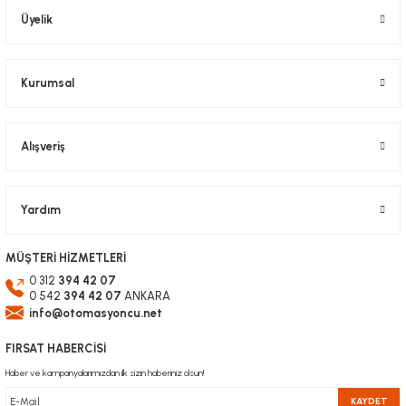
Bu ürüne benzer farklı alternatifler olmalı.
Üyelik
Kurumsal
Gönder
Alışveriş
Yardım
MÜŞTERİ HİZMETLERİ
0 312
394 42 07
0 542
394 42 07
ANKARA
info@otomasyoncu.net
FIRSAT HABERCİSİ
Haber ve kampanyalarımızdan ilk sizin haberiniz olsun!
KAYDET