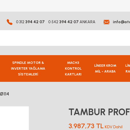
0 312
394 42 07
0 542
394 42 07
ANKARA
info@ot
SPINDLE MOTOR &
MACH3
LİNEER KROM
Lİ
INVERTER YAĞLAMA
KONTROL
MİL - ARABA
RA
SİSTEMLERİ
KARTLARI
Ø114
TAMBUR PROFİ
3.987,73 TL
KDV Dahil