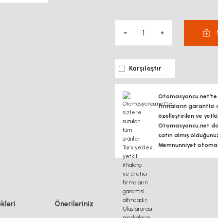
Karşılaştır
Otomasyoncu.net’te si
firmaların garantisi 
özelleştirilen ve yetk
Otomasyoncu.net daim
satın almış olduğunu
Memnunniyet otomasy
kleri
Önerileriniz