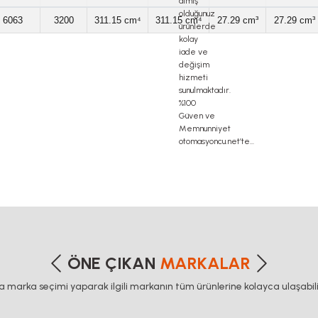
6063
3200
311.15 cm⁴
311.15 cm⁴
27.29 cm³
27.29 cm³
 PROFİLİ Ø114 TAMBUR PROFİLİ Ø114 TAMBUR PROFİLİ Ø114
 PROFİLİ Ø114 TAMBUR PROFİLİ Ø114 TAMBUR PROFİLİ Ø114
 PROFİLİ Ø114 TAMBUR PROFİLİ Ø114 TAMBUR PROFİLİ Ø114
 PROFİLİ Ø114 TAMBUR PROFİLİ Ø114 TAMBUR PROFİLİ Ø114
etersiz gördüğünüz noktaları öneri formunu kullanarak tarafımıza iletebilirsiniz
Bu ürüne ilk yorumu siz yapın!
ÖNE ÇIKAN
MARKALAR
ca marka seçimi yaparak ilgili markanın tüm ürünlerine kolayca ulaşabilir
Yorum Yaz