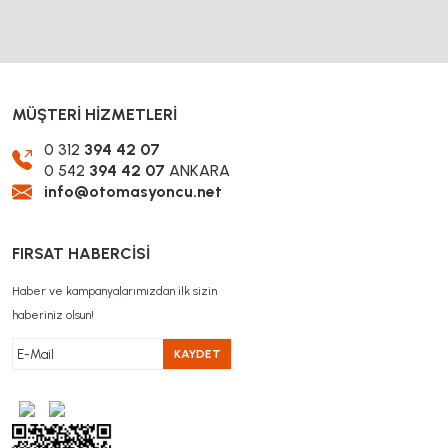
MÜŞTERİ HİZMETLERİ
0 312
394 42 07
0 542
394 42 07
ANKARA
info@otomasyoncu.net
FIRSAT HABERCİSİ
Haber ve kampanyalarımızdan ilk sizin
haberiniz olsun!
KAYDET