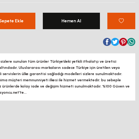
Sepete Ekle
Hemen Al
zlere sunulan tüm ürünler Türkiye’deki yetkili ithalatçı ve üretici
altındadır, Uluslararası markaların sadece Türkiye için üretilen veya
ili servislerin ülke garantisi sağladığı modelleri sizlere sunulmaktadır.
a müşteri memnunniyeti ilkesi ile hizmet vermektedir. bu sebeple
z ürünlerde kolay iade ve değişim hizmeti sunulmaktadır. %100 Güven ve
oncu.net’te...