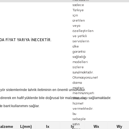
DA FİYAT YARIYA İNECEKTİR.
eyör sistemlerinde tahrik iletiminin en önemli unsurudur.
indirerek en hafif yüklerde bile doğrusal bir malzeme akışı sağlamaktadır.
e bant kullanımını sağlar.
alzeme
L(mm)
Ix
Iy
Wx
Wy