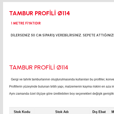
TAMBUR PROFİLİ Ø114
1 METRE FİYATIDIR
DİLERSENİZ 50 CM SİPARİŞ VEREBİLİRSİNİZ. SEPETE ATTIĞINIZ
TAMBUR PROFİLİ Ø114
Gergi ve tahrik tamburlarının oluşturulmasında kullanılan bu profiller, konv
Profillerin yüzeyinde bulunan tırtıllı yapı, malzemenin kayma riskini en aza 
Aynı zamanda özel ölçüye göre üretilebilen boy seçenekleri değişik genişlikt
Stok Kodu
Stok Adı
Dış Ebat
M