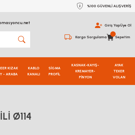
%100 GÜVENLİ ALIŞVERİŞ
omasyoncu.net
Giriş Yap
Üye Ol
Kargo Sorgulama
Sepetim
KASNAK-KAYIŞ-
AYAK
NEER KIZAK
KABLO
SİGMA
KREMAYER-
TEKER
Y - ARABA
KANALI
PROFİL
PİNYON
VOLAN
Lİ Ø114