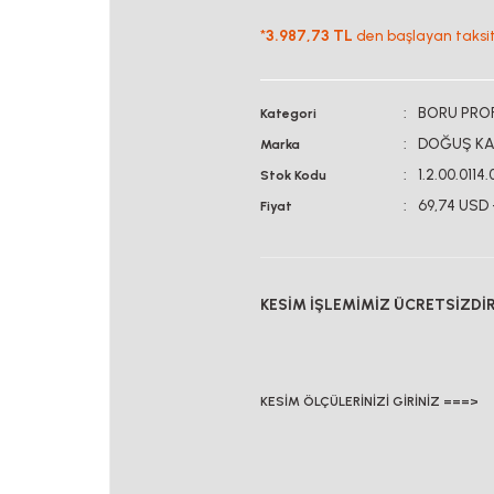
*
3.987,73 TL
den başlayan taksitl
BORU PROF
Kategori
DOĞUŞ KA
Marka
1.2.00.0114.
Stok Kodu
69,74 USD
Fiyat
KESİM İŞLEMİMİZ ÜCRETSİZDİ
KESİM ÖLÇÜLERİNİZİ GİRİNİZ ===>