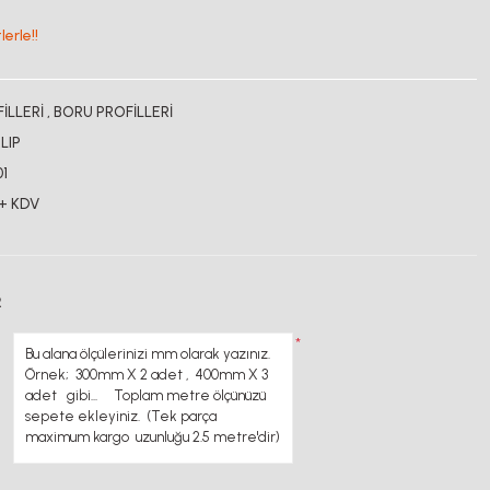
erle!!
İLLERİ
,
BORU PROFİLLERİ
LIP
01
 + KDV
R
*