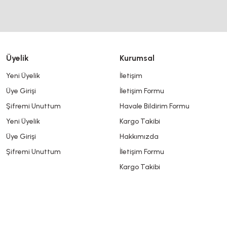
Ürün bilgilerinde hatalar bulunuyor.
Ürün fiyatı diğer sitelerden daha pahalı.
Bu ürüne benzer farklı alternatifler olmalı.
Üyelik
Kurumsal
Yeni Üyelik
İletişim
Üye Girişi
İletişim Formu
Şifremi Unuttum
Havale Bildirim Formu
Yeni Üyelik
Kargo Takibi
Üye Girişi
Hakkımızda
Şifremi Unuttum
İletişim Formu
Kargo Takibi