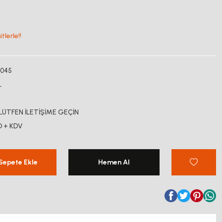
lerle!!
045
L
 LÜTFEN İLETİŞİME GEÇİN
D + KDV
Sepete Ekle
Hemen Al