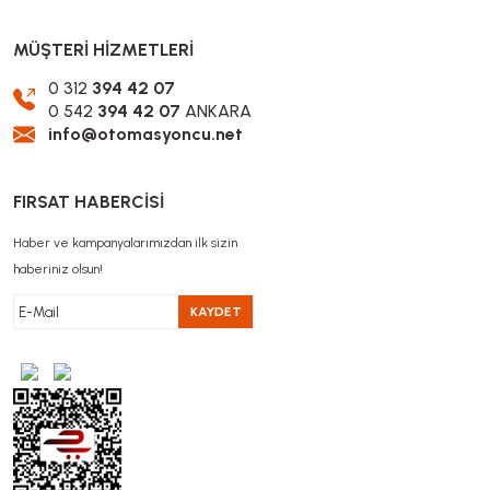
MÜŞTERİ HİZMETLERİ
0 312
394 42 07
0 542
394 42 07
ANKARA
info@otomasyoncu.net
FIRSAT HABERCİSİ
Haber ve kampanyalarımızdan ilk sizin
haberiniz olsun!
KAYDET