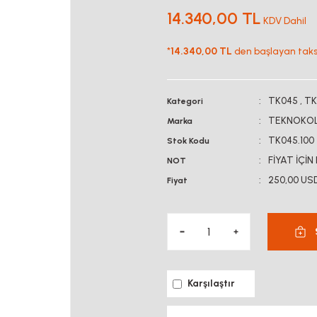
14.340,00 TL
KDV Dahil
*
14.340,00 TL
den başlayan taksit
TK045
,
TK
Kategori
TEKNOKO
Marka
TK045.100
Stok Kodu
FİYAT İÇİN
NOT
250,00 US
Fiyat
Karşılaştır