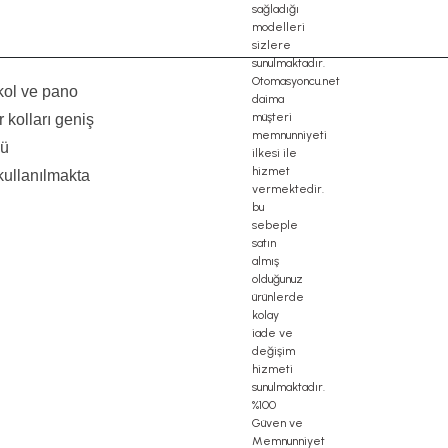
 kol ve pano
 kolları geniş
mü
kullanılmakta