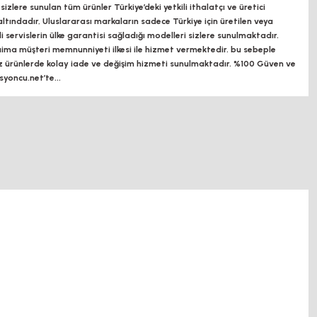
zlere sunulan tüm ürünler Türkiye’deki yetkili ithalatçı ve üretici
altındadır, Uluslararası markaların sadece Türkiye için üretilen veya
ili servislerin ülke garantisi sağladığı modelleri sizlere sunulmaktadır.
a müşteri memnunniyeti ilkesi ile hizmet vermektedir. bu sebeple
z ürünlerde kolay iade ve değişim hizmeti sunulmaktadır. %100 Güven ve
oncu.net’te...