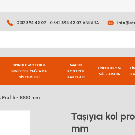
0 312
394 42 07
0 542
394 42 07
ANKARA
info@ot
SPINDLE MOTOR &
MACH3
LİNEER KROM
Lİ
INVERTER YAĞLAMA
KONTROL
MİL - ARABA
RA
SİSTEMLERİ
KARTLARI
k Profili - 1000 mm
Taşıyıcı kol pro
mm