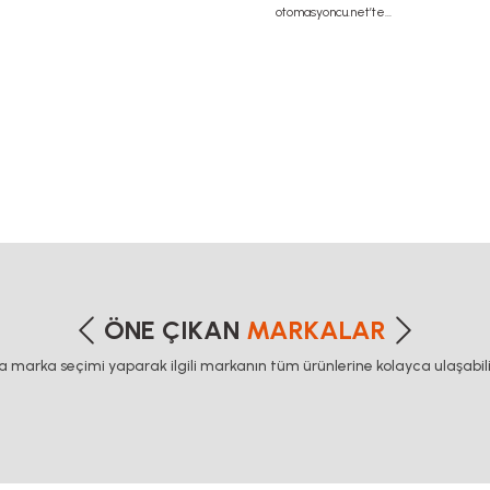
yazıcı, kremayer dişli, 45x45 sigma profil, delta haberleşme kablos
tları, mach3 eksen fiyati, mach3 kontrol kartı,
etersiz gördüğünüz noktaları öneri formunu kullanarak tarafımıza iletebilirsiniz
Bu ürüne ilk yorumu siz yapın!
ÖNE ÇIKAN
MARKALAR
ca marka seçimi yaparak ilgili markanın tüm ürünlerine kolayca ulaşabilir
Yorum Yaz