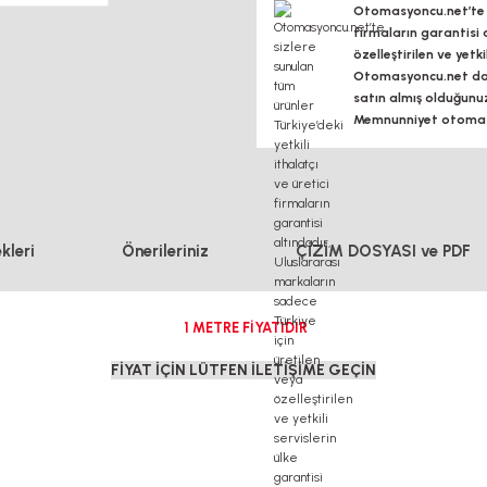
Otomasyoncu.net’te si
firmaların garantisi 
özelleştirilen ve yetk
Otomasyoncu.net daim
satın almış olduğunu
Memnunniyet otomasy
kleri
Önerileriniz
ÇİZİM DOSYASI ve PDF
1 METRE FİYATIDIR
FİYAT İÇİN LÜTFEN İLETİŞİME GEÇİN