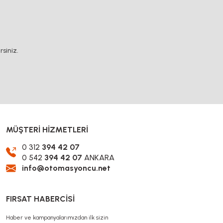
.
siniz.
MÜŞTERİ HİZMETLERİ
0 312
394 42 07
0 542
394 42 07
ANKARA
info@otomasyoncu.net
FIRSAT HABERCİSİ
Haber ve kampanyalarımızdan ilk sizin