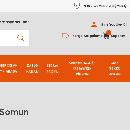
%100 GÜVENLİ ALIŞVERİŞ
omasyoncu.net
Giriş Yap
Üye Ol
Kargo Sorgulama
Sepetim
KASNAK-KAYIŞ-
AYAK
NEER KIZAK
KABLO
SİGMA
KREMAYER-
TEKER
Y - ARABA
KANALI
PROFİL
PİNYON
VOLAN
ı Somun