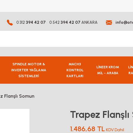
0 312
394 42 07
0 542
394 42 07
ANKARA
info@ot
SPINDLE MOTOR &
MACH3
LİNEER KROM
Lİ
INVERTER YAĞLAMA
KONTROL
MİL - ARABA
RA
SİSTEMLERİ
KARTLARI
z Flanşlı Somun
Trapez Flanşl
1.486,68 TL
KDV Dahil