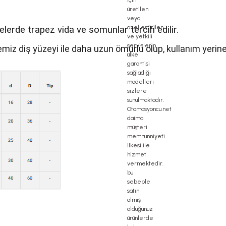
erde trapez vida ve somunlar tercih edilir.
iz diş yüzeyi ile daha uzun ömürlü olup, kullanım yerine g