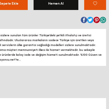
Sepete Ekle
Hemen Al
zlere sunulan tüm ürünler Türkiye’deki yetkili ithalatçı ve üretici
altındadır, Uluslararası markaların sadece Türkiye için üretilen veya
ili servislerin ülke garantisi sağladığı modelleri sizlere sunulmaktadır.
a müşteri memnunniyeti ilkesi ile hizmet vermektedir. bu sebeple
z ürünlerde kolay iade ve değişim hizmeti sunulmaktadır. %100 Güven ve
oncu.net’te...