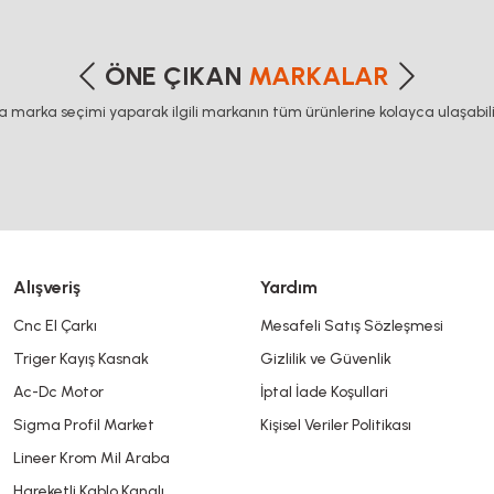
etersiz gördüğünüz noktaları öneri formunu kullanarak tarafımıza iletebilirsiniz
Bu ürüne ilk yorumu siz yapın!
ÖNE ÇIKAN
MARKALAR
ca marka seçimi yaparak ilgili markanın tüm ürünlerine kolayca ulaşabilir
Yorum Yaz
Alışveriş
Yardım
Cnc El Çarkı
Mesafeli Satış Sözleşmesi
Triger Kayış Kasnak
Gizlilik ve Güvenlik
Gönder
Ac-Dc Motor
İptal İade Koşullari
Sigma Profil Market
Kişisel Veriler Politikası
Lineer Krom Mil Araba
Hareketli Kablo Kanalı