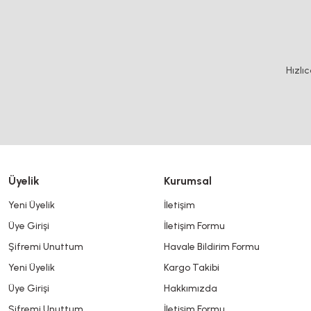
Bu ürünün fiyat bilgisi, resim, ürün açıklamalarında ve diğer konularda y
Görüş ve önerileriniz için teşekkür ederiz.
Ürün resmi kalitesiz, bozuk veya görüntülenemiyor.
Hızlı
Ürün açıklamasında eksik bilgiler bulunuyor.
Ürün bilgilerinde hatalar bulunuyor.
Ürün fiyatı diğer sitelerden daha pahalı.
Bu ürüne benzer farklı alternatifler olmalı.
Üyelik
Kurumsal
Yeni Üyelik
İletişim
Üye Girişi
İletişim Formu
Şifremi Unuttum
Havale Bildirim Formu
Yeni Üyelik
Kargo Takibi
Üye Girişi
Hakkımızda
Şifremi Unuttum
İletişim Formu