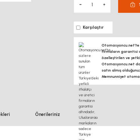
Karşılaştır
Otomasyoncu.net’te si
firmaların garantisi 
özelleştirilen ve yetk
Otomasyoncu.net daim
satın almış olduğunu
Memnunniyet otomasy
kleri
Önerileriniz