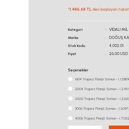
*
1.486,68 TL
den başlayan taksitl
VİDALI Mİ
Kategori
DOĞUŞ KA
Marka
4.002.01.
Stok Kodu
26,00 USD
Fiyat
Seçenekler
1604 Trapez Flanşlı Somun - ( 1.238,
2004 Trapez Flanşlı Somun - ( 2.191
2505 Trapez Flanşlı Somun - ( 2.62
3006 Trapez Flanşlı Somun - ( 3.097
4006 Trapez Flanşlı Somun - ( 7.05