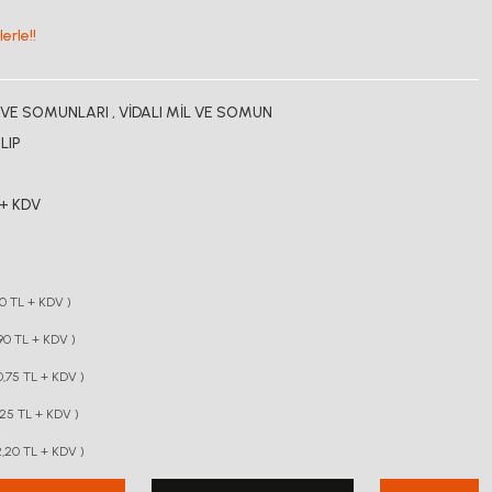
erle!!
L VE SOMUNLARI
,
VİDALI MİL VE SOMUN
LIP
 + KDV
90 TL + KDV )
,90 TL + KDV )
0,75 TL + KDV )
,25 TL + KDV )
2,20 TL + KDV )