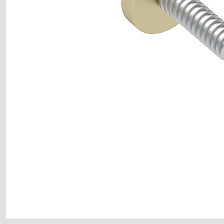
motor kaplin fiyatları, sigma profil, 3d yazıcı, kremayer dişli, 45x45 sigm