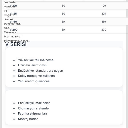
V 100
30
100
V 125
30
125
V 150
50
150
V 200
50
200
V SERİSİ
Avantajları
Yüksek kaliteli malzeme
Uzun kullanım ömrü
Endüstriyel standartlara uygun
Kolay montaj ve kullanım
Yerli üretim güvencesi
Kullanım Alanları
Endüstriyel makineler
Otomasyon sistemleri
Fabrika ekipmanları
Montaj hatları