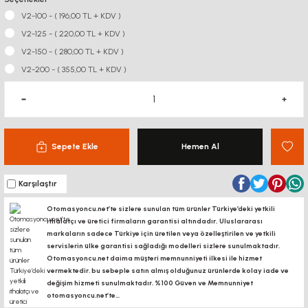
V2-100 - ( 196,00 TL + KDV )
V2-125 - ( 220,00 TL + KDV )
V2-150 - ( 280,00 TL + KDV )
V2-200 - ( 355,00 TL + KDV )
Sepete Ekle
Hemen Al
Karşılaştır
Otomasyoncu.net’te sizlere sunulan tüm ürünler Türkiye’deki yetkili
ithalatçı ve üretici firmaların garantisi altındadır, Uluslararası
markaların sadece Türkiye için üretilen veya özelleştirilen ve yetkili
servislerin ülke garantisi sağladığı modelleri sizlere sunulmaktadır.
Otomasyoncu.net daima müşteri memnunniyeti ilkesi ile hizmet
vermektedir. bu sebeple satın almış olduğunuz ürünlerde kolay iade ve
değişim hizmeti sunulmaktadır. %100 Güven ve Memnunniyet
otomasyoncu.net’te...