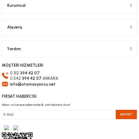
Kurumsal
Alışveriş
Gönder
Yardım
MÜŞTERİ HİZMETLERİ
0 312
394 42 07
0 542
394 42 07
ANKARA
info@otomasyoncu.net
FIRSAT HABERCİSİ
Haber ve kampanyalarımızdan ilk sizin haberiniz olsun!
KAYDET