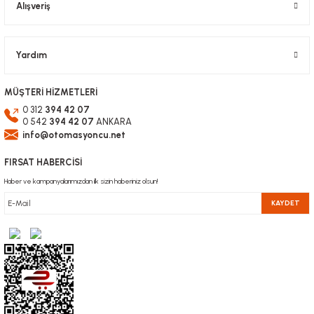
Alışveriş
Gönder
Yardım
MÜŞTERİ HİZMETLERİ
0 312
394 42 07
0 542
394 42 07
ANKARA
info@otomasyoncu.net
FIRSAT HABERCİSİ
Haber ve kampanyalarımızdan ilk sizin haberiniz olsun!
KAYDET