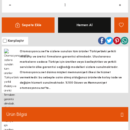
Sepete Ekle
Hemen Al
Karşılaştır
Otomasyoncu.net’te sizlere sunulan tüm ürünler Türkiye’deki yetkili
ithalatçı ve üretici firmaların garantisi altındadır, Uluslararası
markaların sadece Türkiye için üretilen veya özelleştirilen ve yetkili
servislerin ülke garantisi sağladığı modelleri sizlere sunulmaktadır.
Otomasyoncu.net daima müşteri memnunniyeti ilkesi ile hizmet
vermektedir. bu sebeple satın almış olduğunuz ürünlerde kolay iade ve
değişim hizmeti sunulmaktadır. %100 Güven ve Memnunniyet
otomasyoncu.net’te...
Ürün Bilgisi