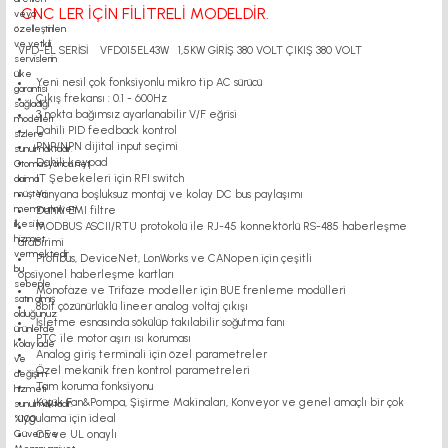
CNC LER İÇİN
FİLİTRELİ MODELDİR.
VFD-EL SERİSİ VFD015EL43W 1,5KW GİRİŞ 380 VOLT ÇIKIŞ 380 VOLT
Yeni nesil çok fonksiyonlu mikro tip AC sürücü
Çıkış frekansı : 0.1 - 600Hz
3 nokta bağımsız ayarlanabilir V/F eğrisi
Dahili PID feedback kontrol
PNP/NPN dijital input seçimi
Dahili keypad
IT Şebekeleri için RFI switch
Yanyana boşluksuz montaj ve kolay DC bus paylaşımı
Dahili EMI filtre
MODBUS ASCII/RTU protokolü ile RJ-45 konnektörlü RS-485 haberleşme
arabirimi
Profibus, DeviceNet, LonWorks ve CANopen için çeşitli
opsiyonel haberleşme kartları
Monofaze ve Trifaze modeller için BUE frenleme modülleri
8bit çözünürlüklü lineer analog voltaj çıkışı
İşletme esnasında sökülüp takılabilir soğutma fanı
PTC ile motor aşırı ısı koruması
Analog giriş terminali için özel parametreler
Özel mekanik fren kontrol parametreleri
Tam koruma fonksiyonu
Küçük Fan&Pompa, Şişirme Makinaları, Konveyor ve genel amaçlı bir çok
uygulama için ideal
CE ve UL onaylı