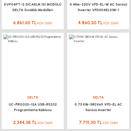
DVP04PT-S SICAKLIK ISI MODÜLÜ
0.4Kw-220V VFD-EL-W AC Sürücü
DELTA Sıcaklık Modülleri
İnverter VFD004EL21W-1
6.861,60 TL
4.860,30 TL
KDV Dahil
KDV Dahil
DELTA
DELTA
UC-PRG020-12A USB-RS232
0,75 KW-380Volt VFD-EL AC
Programlama Kablosu
Sürücü Inverter
2.344,38 TL
7.719,30 TL
KDV Dahil
KDV Dahil