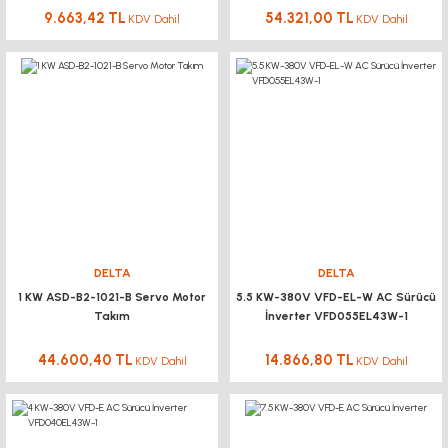
9.663,42 TL
54.321,00 TL
KDV Dahil
KDV Dahil
DELTA
DELTA
1 KW ASD-B2-1021-B Servo Motor
5.5 KW-380V VFD-EL-W AC Sürücü
Takım
İnverter VFD055EL43W-1
44.600,40 TL
14.866,80 TL
KDV Dahil
KDV Dahil