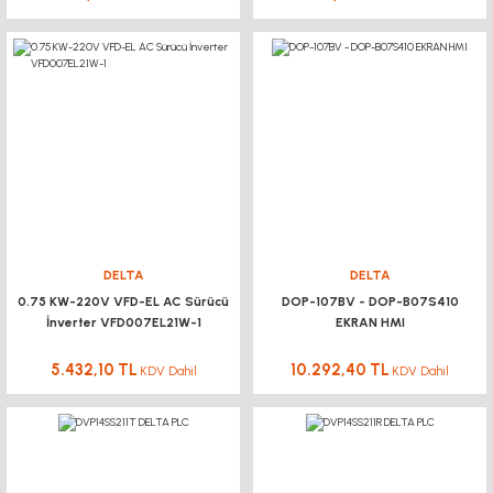
DELTA
DELTA
0.75 KW-220V VFD-EL AC Sürücü
DOP-107BV - DOP-B07S410
İnverter VFD007EL21W-1
EKRAN HMI
5.432,10 TL
10.292,40 TL
KDV Dahil
KDV Dahil