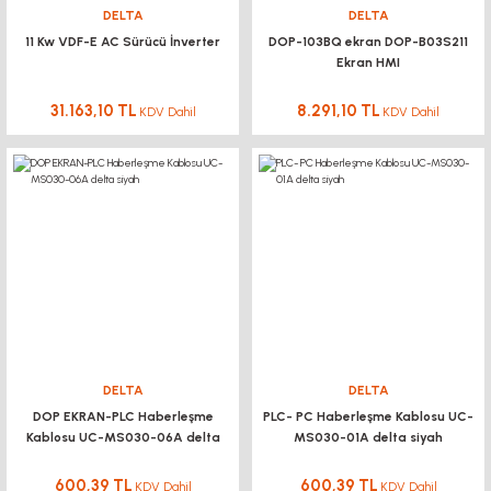
DELTA
DELTA
11 Kw VDF-E AC Sürücü İnverter
DOP-103BQ ekran DOP-B03S211
Ekran HMI
31.163,10 TL
8.291,10 TL
KDV Dahil
KDV Dahil
DELTA
DELTA
DOP EKRAN-PLC Haberleşme
PLC- PC Haberleşme Kablosu UC-
Kablosu UC-MS030-06A delta
MS030-01A delta siyah
siyah
600,39 TL
600,39 TL
KDV Dahil
KDV Dahil