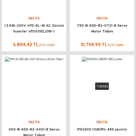
DELTA
DELTA
1.5 KW-220V VFD-EL-W AC Sürücü
750 W ASD-B2-0721-B Servo
İnverter VFD015EL21W-1
Motor Takım
6.804,42 TL
31.734,90 TL
KDV Dahil
KDV Dahil
TÜKENDİ
DELTA
DELTA
400 W ASD-B2-0421-B Servo
IFD6500 USB/RS-485 çevirici
Motor Takım