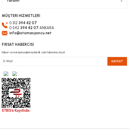
Yardım
MÜŞTERİ HİZMETLERİ
0 312
394 42 07
0 542
394 42 07
ANKARA
info@otomasyoncu.net
FIRSAT HABERCİSİ
Haber ve kampanyalarımızdan ilk sizin haberiniz olsun!
KAYDET