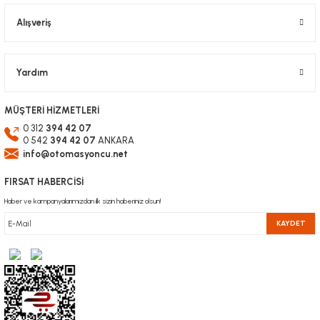
Alışveriş
Gönder
Yardım
MÜŞTERİ HİZMETLERİ
0 312
394 42 07
0 542
394 42 07
ANKARA
info@otomasyoncu.net
FIRSAT HABERCİSİ
Haber ve kampanyalarımızdan ilk sizin haberiniz olsun!
KAYDET