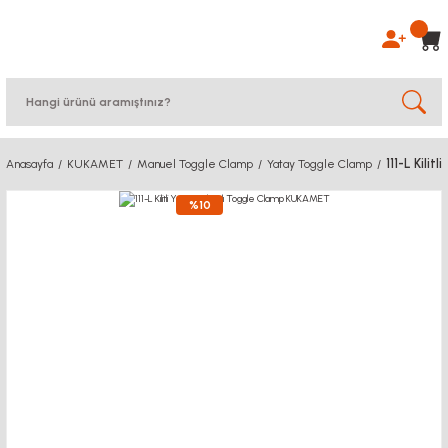
111-L Kili
Anasayfa
KUKAMET
Manuel Toggle Clamp
Yatay Toggle Clamp
%10