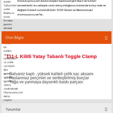
Otomasyoncu.net daima müşteri memnunniyeti ilkesi ile hizmet
vermektedir. bu sebeple satın almış olduğunuz ürünlerde kolay iade ve
değişim hizmeti sunulmaktadır. %100 Güven ve Memnunniyet
otomasyoncu.net’te...
Ürün Bilgisi
111-L Kilitli Yatay Tabanlı Toggle Clamp
Galvaniz kaplı , yüksek kaliteli çelik sac aksamı
Paslanmaz perçinler ve sertleştirilmiş burçlar
Yağa ve yanmaya dayanıklı baskı parçası
Yorumlar