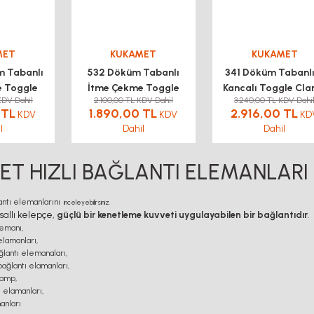
MET
KUKAMET
KUKAMET
m Tabanlı
532 Döküm Tabanlı
341 Döküm Tabanlı
e Toggle
İtme Çekme Toggle
Kancalı Toggle Cl
KDV Dahil
2.100,00 TL KDV Dahil
3.240,00 TL KDV Dahi
ukamet
Clamp kukamet
KUKAMET
 TL
1.890,00 TL
2.916,00 TL
KDV
KDV
KD
l
Dahil
Dahil
T HIZLI BAĞLANTI ELEMANLARI
antı elemanlarını
inceleyebilirsiniz.
sallı kelepçe,
güçlü bir kenetleme kuvveti uygulayabilen bir bağlantıdır
.
emanı,
elamanları,
lantı elemanaları,
ağlantı elamanları,
lamp,
 elamanları,
manları