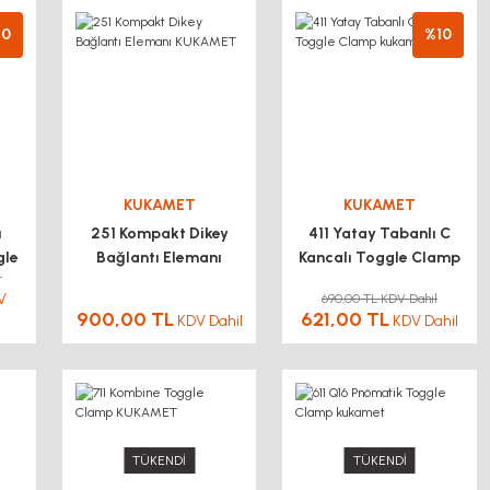
10
%10
KUKAMET
KUKAMET
ı
251 Kompakt Dikey
411 Yatay Tabanlı C
gle
Bağlantı Elemanı
Kancalı Toggle Clamp
l
T
KUKAMET
kukamet
V
690,00 TL KDV Dahil
900,00 TL
621,00 TL
KDV Dahil
KDV Dahil
TÜKENDİ
TÜKENDİ