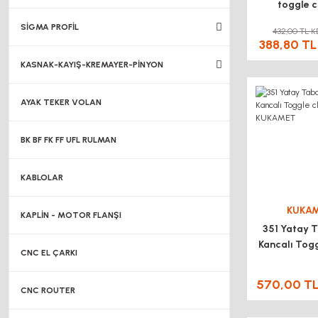
toggle 
KUKA
SİGMA PROFİL
432,00 TL K
388,80 TL
KASNAK-KAYIŞ-KREMAYER-PİNYON
AYAK TEKER VOLAN
BK BF FK FF UFL RULMAN
KABLOLAR
KUKA
KAPLİN - MOTOR FLANŞI
351 Yatay T
Kancalı Tog
CNC EL ÇARKI
KUKA
570,00 T
CNC ROUTER