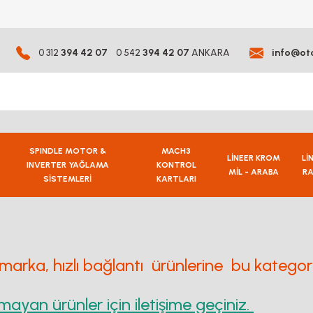
0 312
394 42 07
0 542
394 42 07
ANKARA
info@ot
SPINDLE MOTOR &
MACH3
LİNEER KROM
Lİ
INVERTER YAĞLAMA
KONTROL
MİL - ARABA
RA
SİSTEMLERİ
KARTLARI
arka, hızlı bağlantı ürünlerine bu kategorid
mayan ürünler için iletişime geçiniz.