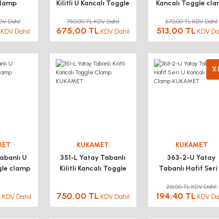
clamp
Kilitli U Kancalı Toggle
Kancalı Toggle cl
MET
Clamp KUKAMET
KUKAMET
DV Dahil
750,00 TL KDV Dahil
570,00 TL KDV Dahil
675,00 TL
513,00 TL
KDV Dahil
KDV Dahil
KDV Da
%
MET
KUKAMET
KUKAMET
abanlı U
351-L Yatay Tabanlı
363-2-U Yatay
gle clamp
Kilitli Kancalı Toggle
Tabanlı Hafif Seri
MET
Clamp KUKAMET
Kancalı Toggle Cl
216,00 TL KDV Dahil
KUKAMET
L
750,00 TL
194,40 TL
KDV Dahil
KDV Dahil
KDV Da