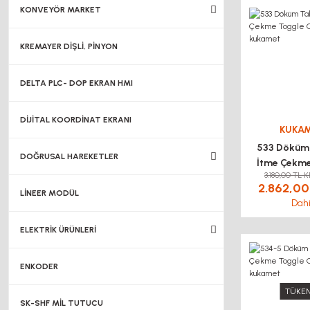
KONVEYÖR MARKET
KREMAYER DİŞLİ, PİNYON
DELTA PLC- DOP EKRAN HMI
DİJİTAL KOORDİNAT EKRANI
KUKA
533 Döküm
DOĞRUSAL HAREKETLER
İtme Çekm
3.180,00 TL 
Clamp k
2.862,00
LİNEER MODÜL
Dahi
ELEKTRİK ÜRÜNLERİ
ENKODER
TÜKEN
SK-SHF MİL TUTUCU