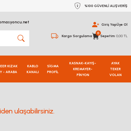
%100 GÜVENLİ ALIŞVERİŞ
omasyoncu.net
Giriş Yap
Üye Ol
0
Kargo Sorgulama
Sepetim
0,00 TL
KASNAK-KAYIŞ-
AYAK
NEER KIZAK
KABLO
SİGMA
KREMAYER-
TEKER
Y - ARABA
KANALI
PROFİL
PİNYON
VOLAN
en ulaşabilirsiniz.