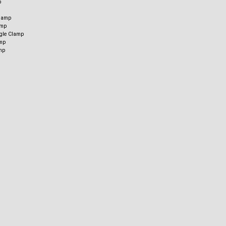
p
lamp
amp
y Ekonom ...
DKM Flanşlı Vidalı M ...
ggle Clamp
mp
6,87 TL
Fiyat :
789,08 TL
mp