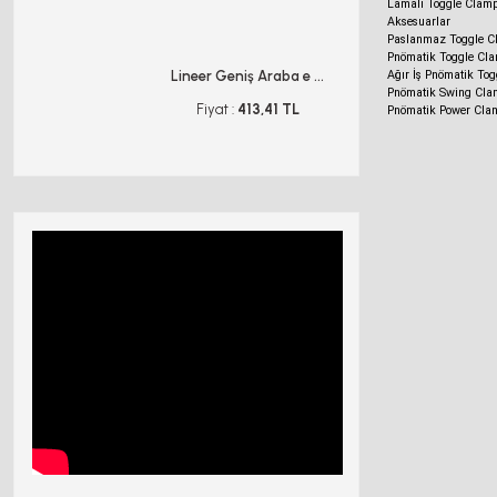
Lamalı Toggle Clam
Aksesuarlar
Paslanmaz Toggle C
Pnömatik Toggle Cl
Lineer Geniş Araba e ...
JJ Lineer Ra
Ağır İş Pnömatik To
Pnömatik Swing Cla
Fiyat :
413,41 TL
Fiyat :
90
Pnömatik Power Cla