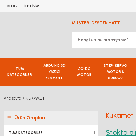
BLOG
İLETİŞİM
MÜŞTERİ DESTEK HATTI
ARDUİNO 3D
STEP-SERVO
TÜM
AC-DC
YAZICI
MOTOR &
KATEGORİLER
MOTOR
FLAMENT
SÜRÜCÜ
Anasayfa
KUKAMET
Kukamet m
Ürün Grupları
Stokta ol
TÜM KATEGORİLER