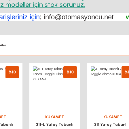
 modeller için stok sorunuz.
rişleriniz için
; info@otomasyoncu.net
iler
%10
%10
%
MET
KUKAMET
KUKAMET
Tabanlı
311-L Yatay Tabanlı
311 Yatay Tabanlı