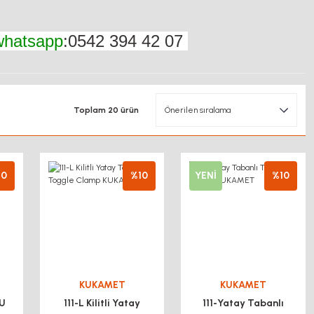
whatsapp
:0542 394 42 07
Toplam 20 ürün
10
%10
YENİ
%10
KUKAMET
KUKAMET
 U
111-L Kilitli Yatay
111-Yatay Tabanlı