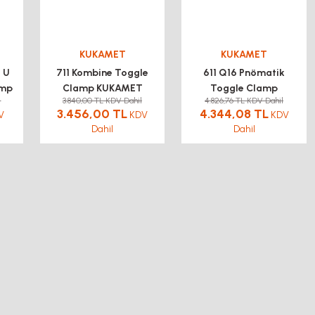
KUKAMET
KUKAMET
 U
711 Kombine Toggle
611 Q16 Pnömatik
amp
Clamp KUKAMET
Toggle Clamp
l
3.840,00 TL KDV Dahil
4.826,76 TL KDV Dahil
kukamet
3.456,00 TL
4.344,08 TL
V
KDV
KDV
Dahil
Dahil