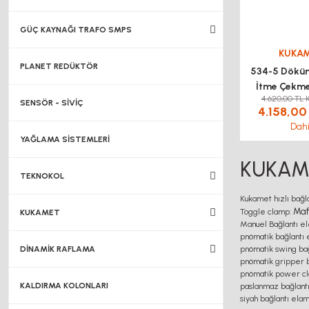
GÜÇ KAYNAĞI TRAFO SMPS
KUKA
PLANET REDÜKTÖR
534-5 Dökü
İtme Çekm
4.620,00 TL 
Clamp k
SENSÖR - SİVİÇ
4.158,00
Dahi
YAĞLAMA SİSTEMLERİ
KUKAME
TEKNOKOL
Kukamet hızlı bağl
Maf
Toggle clamp:
KUKAMET
Manuel Bağlantı el
pnömatik bağlantı 
DİNAMİK RAFLAMA
pnömatik swing bağ
pnömatik gripper b
pnömatik power c
KALDIRMA KOLONLARI
paslanmaz bağlantı
siyah bağlantı ela