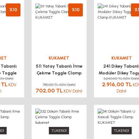
%10
%10
%
MET
KUKAMET
KUKAMET
 Tabanlı
511 Yatay Tabanlı İtme
241 Dikey Tabanl
e Toggle
Çekme Toggle Clamp
Modüler Dikey Tog
KDV Dahil
3.240,00 TL KDV Dahi
ukamet
KUKAMET
Clamp KUKAME
 TL
2.916,00 TL
KDV
KD
780,00 TL KDV Dahil
702,00 TL
l
KDV Dahil
Dahil
Dİ
TÜKENDİ
TÜKENDİ