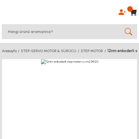
12nm enkoderli 
Anasayfa
STEP-SERVO MOTOR & SÜRÜCÜ
STEP MOTOR