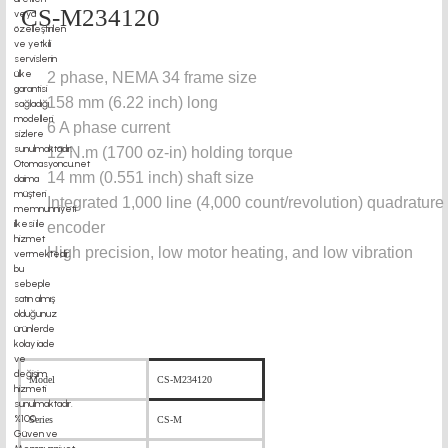
CS-M234120
2 phase, NEMA 34 frame size
158 mm (6.22 inch) long
6 A phase current
12 N.m (1700 oz-in) holding torque
14 mm (0.551 inch) shaft size
Integrated 1,000 line (4,000 count/revolution) quadrature 
encoder
High precision, low motor heating, and low vibration
Model
CS-M234120
Series
CS-M