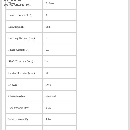
Phase
2 phase
Frame Size (NEMA)
34
Length (mm)
158
Holding Torque (N.m)
12
Phase Current (A)
6.0
Shaft Diameter (mm)
14
Center Diameter (mm)
60
IP Rate
IP40
Characteristics
Standard
Resistance (Ohm)
0.75
Inductance (mH)
5.30