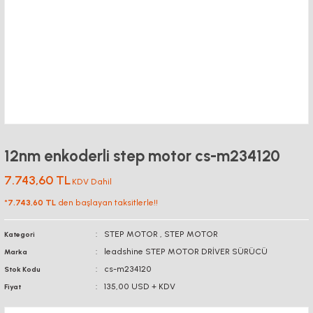
12nm enkoderli step motor cs-m234120
7.743,60 TL
KDV Dahil
*
7.743,60 TL
den başlayan taksitlerle!!
STEP MOTOR
,
STEP MOTOR
Kategori
leadshine STEP MOTOR DRİVER SÜRÜCÜ
Marka
cs-m234120
Stok Kodu
135,00 USD + KDV
Fiyat