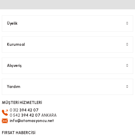
Ürün bilgilerinde hatalar bulunuyor.
Ürün fiyatı diğer sitelerden daha pahalı.
Bu ürüne benzer farklı alternatifler olmalı.
Üyelik
leadshine STEP MOTOR DRİVER SÜRÜCÜ
Kurumsal
cs-D1008 enkoderli step motor sürücüsü
Gönder
Alışveriş
6.596,40 TL
KDV Dahil
Yardım
MÜŞTERİ HİZMETLERİ
0 312
394 42 07
0 542
394 42 07
ANKARA
TÜKENDİ
info@otomasyoncu.net
FIRSAT HABERCİSİ