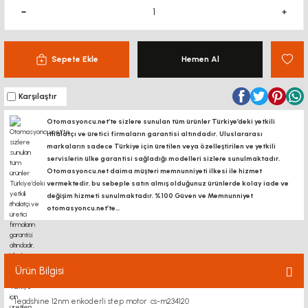
Sepete Ekle
Hemen Al
Karşılaştır
Otomasyoncu.net’te sizlere sunulan tüm ürünler Türkiye’deki yetkili
ithalatçı ve üretici firmaların garantisi altındadır, Uluslararası
markaların sadece Türkiye için üretilen veya özelleştirilen ve yetkili
servislerin ülke garantisi sağladığı modelleri sizlere sunulmaktadır.
Otomasyoncu.net daima müşteri memnunniyeti ilkesi ile hizmet
vermektedir. bu sebeple satın almış olduğunuz ürünlerde kolay iade ve
değişim hizmeti sunulmaktadır. %100 Güven ve Memnunniyet
otomasyoncu.net’te...
Ürün Bilgisi
leadshine 12nm enkoderli step motor cs-m234120