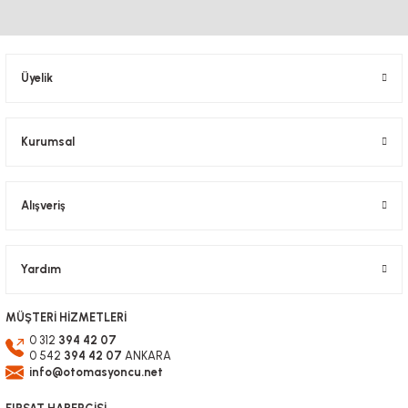
Ürün bilgilerinde hatalar bulunuyor.
Ürün fiyatı diğer sitelerden daha pahalı.
Bu ürüne benzer farklı alternatifler olmalı.
Üyelik
leadshine STEP MOTOR DRİVER SÜRÜCÜ
Kurumsal
4.5nm enkoderli step motor cs-m23445
Gönder
Alışveriş
5.449,20 TL
KDV Dahil
Yardım
MÜŞTERİ HİZMETLERİ
0 312
394 42 07
0 542
394 42 07
ANKARA
info@otomasyoncu.net