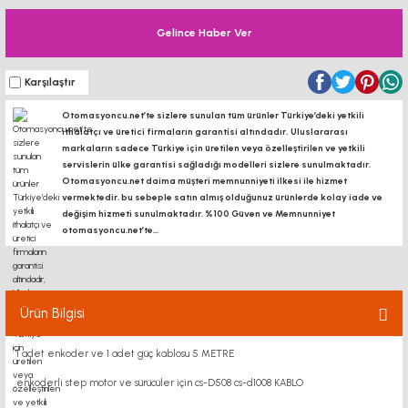
Gelince Haber Ver
Karşılaştır
Otomasyoncu.net’te sizlere sunulan tüm ürünler Türkiye’deki yetkili
ithalatçı ve üretici firmaların garantisi altındadır, Uluslararası
markaların sadece Türkiye için üretilen veya özelleştirilen ve yetkili
servislerin ülke garantisi sağladığı modelleri sizlere sunulmaktadır.
Otomasyoncu.net daima müşteri memnunniyeti ilkesi ile hizmet
vermektedir. bu sebeple satın almış olduğunuz ürünlerde kolay iade ve
değişim hizmeti sunulmaktadır. %100 Güven ve Memnunniyet
otomasyoncu.net’te...
Ürün Bilgisi
1 adet enkoder ve 1 adet güç kablosu 5 METRE
enkoderli step motor ve sürücüler için cs-D508 cs-d1008 KABLO