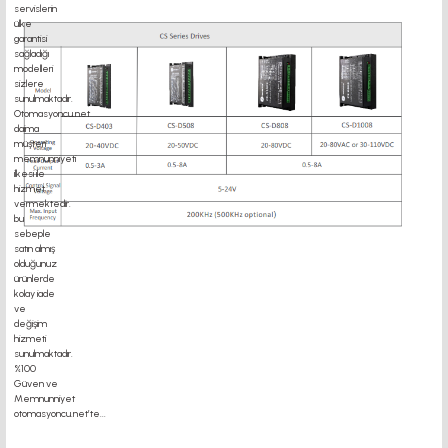
motor kaplin fiyatları, sigma profil, 3d yazıcı, kremayer dişli, 45x45 sigma profil,
delta haberleşme kablosu, delta plc fiyat, konveyör bant,kramiyer dişli, mantar
stop, otomatik yağlama sistemleri, rulolu konveyör fiyatları, 12v 50a güç kaynağı,
2kw servo motor, 20x20 sigma profil, 20x20 sigma profil somunu, 22 5 180 sigma
alüminyum, 30*30 profil, 3d printer elektronik kit, 3d printer kit, 3d yazıcı fiyat,