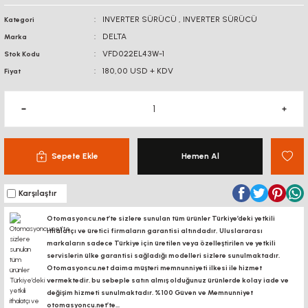
BAĞLANTI
INVERTER SÜRÜCÜ
,
INVERTER SÜRÜCÜ
Kategori
BAĞLANTI SACLA
AKSESUARLARI
DİJİTAL KOORDİNAT
DELTA
Marka
EKRANI
VFD022EL43W-1
Stok Kodu
KÖŞE BAĞLANTILARI
KONVEYÖR PR
180,00 USD + KDV
Fiyat
KONVEYÖR MARKET
BAĞLANTI SACLARI
KANAL SOMUNL
LİNEER KROM MİL -
ARABA
BORU PROFİLLERİ
BORU PROFİLLERİ
Sepete Ekle
Hemen Al
LİNEER KIZAK RAY -
YATAKLAMA PROFİLLERİ
YATAKLAMA 
ARABA
Karşılaştır
VİDALI MİL VE
SOMUNLARI
Otomasyoncu.net’te sizlere sunulan tüm ürünler Türkiye’deki yetkili
ithalatçı ve üretici firmaların garantisi altındadır, Uluslararası
markaların sadece Türkiye için üretilen veya özelleştirilen ve yetkili
KREMAYER DİŞLİ, PİNYON
servislerin ülke garantisi sağladığı modelleri sizlere sunulmaktadır.
Otomasyoncu.net daima müşteri memnunniyeti ilkesi ile hizmet
SK-SHF MİL TUTUCU
vermektedir. bu sebeple satın almış olduğunuz ürünlerde kolay iade ve
değişim hizmeti sunulmaktadır. %100 Güven ve Memnunniyet
otomasyoncu.net’te...