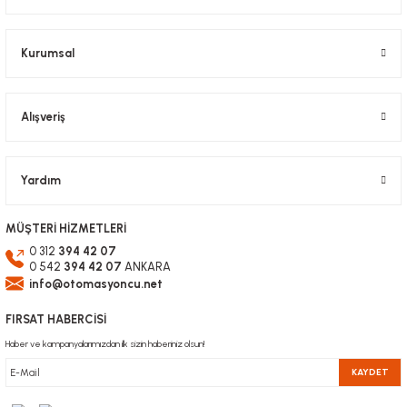
Kurumsal
Alışveriş
Yardım
MÜŞTERİ HİZMETLERİ
0 312
394 42 07
0 542
394 42 07
ANKARA
info@otomasyoncu.net
FIRSAT HABERCİSİ
Haber ve kampanyalarımızdan ilk sizin haberiniz olsun!
KAYDET