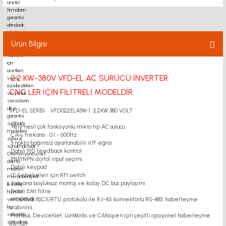
KAPLİN - MOTOR FLANŞI
BK BF FK FF UFL RULMAN
Ürün Bilgisi
TRİGER KASNAK-KAYIŞ
2.2 KW-380V VFD-EL AC SÜRÜCÜ İNVERTER
SİGMA PROFİL
CNC LER İÇİN
FİLİTRELİ MODELDİR.
DOĞRUSAL HAREKETLER
VFD-EL SERİSİ VFD022EL43W-1 2.2KW 380 VOLT
Yeni nesil çok fonksiyonlu mikro tip AC sürücü
YAĞLAMA SİSTEMLERİ
Çıkış frekansı : 0.1 - 600Hz
3 nokta bağımsız ayarlanabilir V/F eğrisi
Dahili PID feedback kontrol
LİNEER MODÜL
PNP/NPN dijital input seçimi
Dahili keypad
IT Şebekeleri için RFI switch
AYAK - TEKER
Yanyana boşluksuz montaj ve kolay DC bus paylaşımı
Dahili EMI filtre
MODBUS ASCII/RTU protokolü ile RJ-45 konnektörlü RS-485 haberleşme
TEKNOKOL
arabirimi
Profibus, DeviceNet, LonWorks ve CANopen için çeşitli opsiyonel haberleşme
kartları