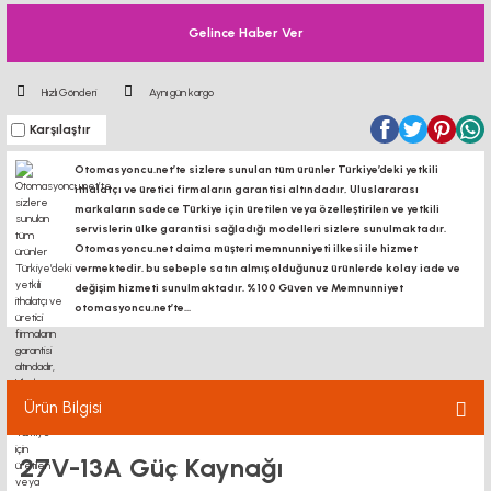
Gelince Haber Ver
Hızlı Gönderi
Aynı gün kargo
Karşılaştır
Otomasyoncu.net’te sizlere sunulan tüm ürünler Türkiye’deki yetkili
ithalatçı ve üretici firmaların garantisi altındadır, Uluslararası
markaların sadece Türkiye için üretilen veya özelleştirilen ve yetkili
servislerin ülke garantisi sağladığı modelleri sizlere sunulmaktadır.
Otomasyoncu.net daima müşteri memnunniyeti ilkesi ile hizmet
vermektedir. bu sebeple satın almış olduğunuz ürünlerde kolay iade ve
değişim hizmeti sunulmaktadır. %100 Güven ve Memnunniyet
otomasyoncu.net’te...
Ürün Bilgisi
27V-13A Güç Kaynağı