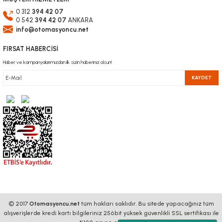
0 312
394 42 07
0 542
394 42 07
ANKARA
info@otomasyoncu.net
FIRSAT HABERCİSİ
Haber ve kampanyalarımızdan ilk sizin haberiniz olsun!
KAYDET
© 2017
Otomasyoncu.net
tüm hakları saklıdır. Bu sitede yapacağınız tüm
alışverişlerde kredi kartı bilgileriniz 256bit yüksek güvenlikli SSL sertifikası ile