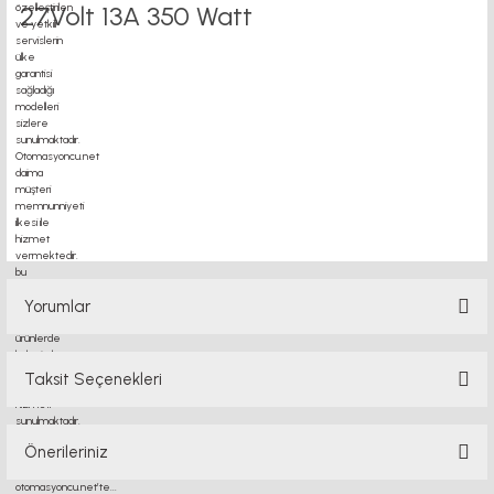
27Volt 13A 350 Watt
motor kaplin fiyatları, sigma profil, 3d yazıcı, kremayer dişli, 45x45 sigma profil,
delta haberleşme kablosu, delta plc fiyat, konveyör bant, kramiyer dişli, mantar
stop, otomatik yağlama sistemleri, rulolu konveyör fiyatları, 12v 50a güç kaynağı,
2kw servo motor, 20x20 sigma profil, 20x20 sigma profil somunu, 22 5 180 sigma
alüminyum, 30*30 profil, 3d printer elektronik kit, 3d printer kit, 3d yazıcı fiyat,
40mm indüksiyonlu mil fiyatı, 40x80 sigma profil, 45x45 sigma profil fiyat, 45x90
sigma profil, 45 kw inverter, 5kw inverter fiyatları, 50 link flans, 685 zz, 7kw
inverter fiyatları, ahşap açılı delik açma aparatı,
Yorumlar
Taksit Seçenekleri
Bu ürüne ilk yorumu siz yapın!
Önerileriniz
Yorum Yaz