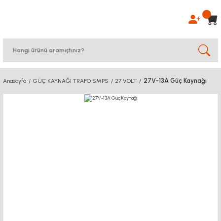
27V-13A Güç Kaynağı
Anasayfa
GÜÇ KAYNAĞI TRAFO SMPS
27 VOLT