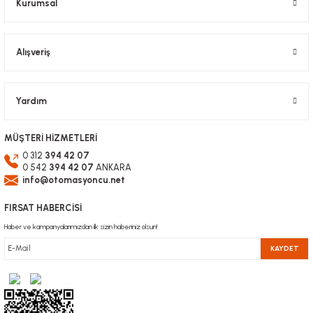
Kurumsal
Alışveriş
Yardım
MÜŞTERİ HİZMETLERİ
0 312
394 42 07
0 542
394 42 07
ANKARA
info@otomasyoncu.net
FIRSAT HABERCİSİ
Haber ve kampanyalarımızdan ilk sizin haberiniz olsun!
KAYDET