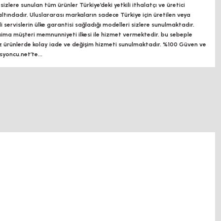
zlere sunulan tüm ürünler Türkiye’deki yetkili ithalatçı ve üretici
altındadır, Uluslararası markaların sadece Türkiye için üretilen veya
ili servislerin ülke garantisi sağladığı modelleri sizlere sunulmaktadır.
a müşteri memnunniyeti ilkesi ile hizmet vermektedir. bu sebeple
z ürünlerde kolay iade ve değişim hizmeti sunulmaktadır. %100 Güven ve
oncu.net’te...