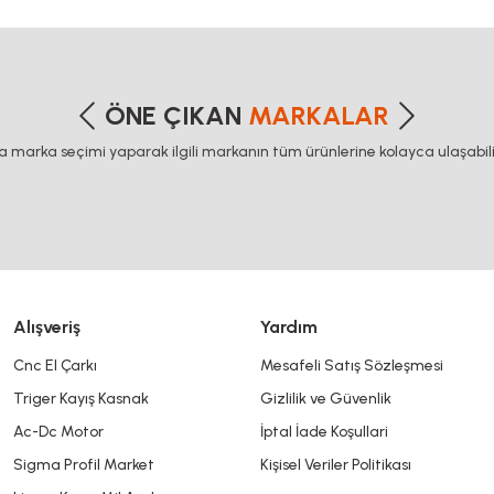
etersiz gördüğünüz noktaları öneri formunu kullanarak tarafımıza iletebilirsiniz
Bu ürüne ilk yorumu siz yapın!
ÖNE ÇIKAN
MARKALAR
ca marka seçimi yaparak ilgili markanın tüm ürünlerine kolayca ulaşabilir
Yorum Yaz
Alışveriş
Yardım
Cnc El Çarkı
Mesafeli Satış Sözleşmesi
Triger Kayış Kasnak
Gizlilik ve Güvenlik
Gönder
Ac-Dc Motor
İptal İade Koşullari
Sigma Profil Market
Kişisel Veriler Politikası