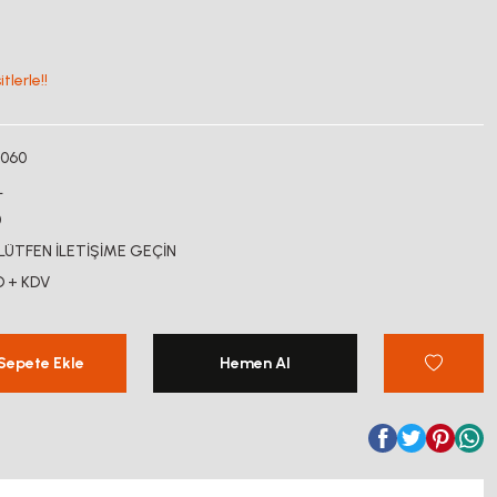
lerle!!
060
L
0
 LÜTFEN İLETİŞİME GEÇİN
D + KDV
Sepete Ekle
Hemen Al