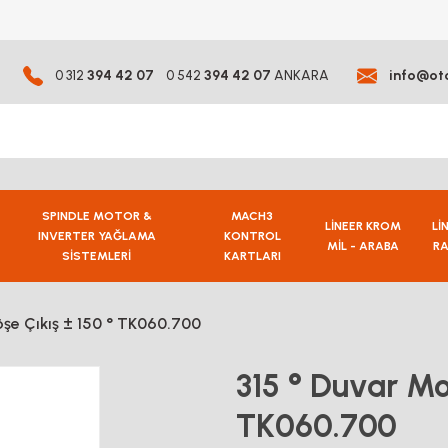
0 312
394 42 07
0 542
394 42 07
ANKARA
info@ot
SPINDLE MOTOR &
MACH3
LİNEER KROM
Lİ
INVERTER YAĞLAMA
KONTROL
MİL - ARABA
RA
SİSTEMLERİ
KARTLARI
şe Çıkış ± 150 ° TK060.700
315 ° Duvar Mo
TK060.700