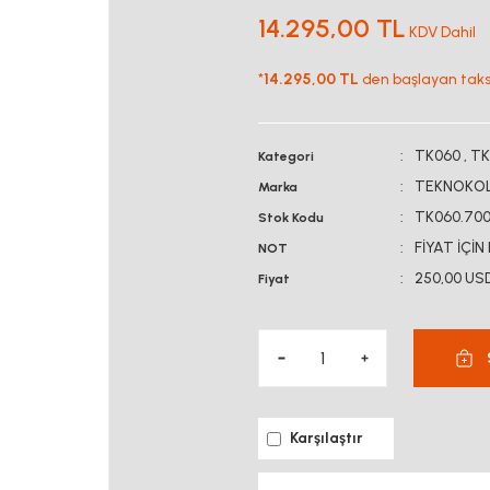
14.295,00 TL
KDV Dahil
*
14.295,00 TL
den başlayan taksit
TK060
,
TK
Kategori
TEKNOKO
Marka
TK060.70
Stok Kodu
FİYAT İÇİN
NOT
250,00 US
Fiyat
Karşılaştır