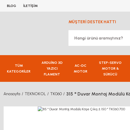
BLOG
İLETİŞİM
MÜŞTERİ DESTEK HATTI
ARDUİNO 3D
STEP-SERVO
TÜM
AC-DC
YAZICI
MOTOR &
KATEGORİLER
MOTOR
FLAMENT
SÜRÜCÜ
315 ° Duvar Montaj Modülü Kö
Anasayfa
TEKNOKOL
TK060