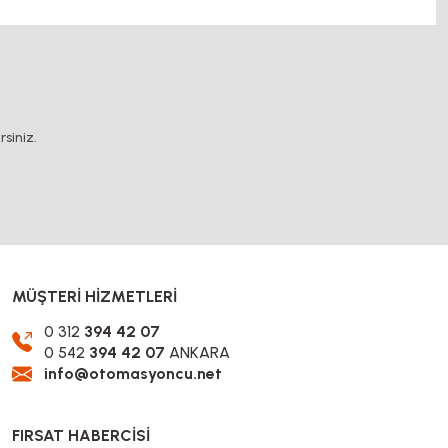
.
siniz.
MÜŞTERİ HİZMETLERİ
0 312
394 42 07
0 542
394 42 07
ANKARA
info@otomasyoncu.net
FIRSAT HABERCİSİ