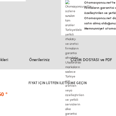
Otomasyoncu.net’te si
firmaların garantisi 
özelleştirilen ve yetk
Otomasyoncu.net daim
satın almış olduğunu
Memnunniyet otomasy
kleri
Önerileriniz
ÇİZİM DOSYASI ve PDF
FİYAT İÇİN LÜTFEN İLETİŞİME GEÇİN
0 °