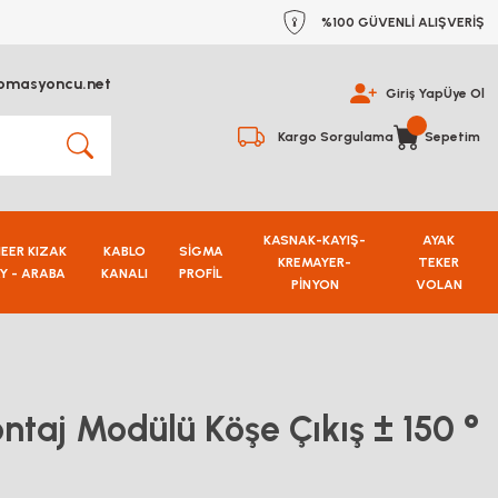
%100 GÜVENLİ ALIŞVERİŞ
omasyoncu.net
Giriş Yap
Üye Ol
Kargo Sorgulama
Sepetim
KASNAK-KAYIŞ-
AYAK
NEER KIZAK
KABLO
SİGMA
KREMAYER-
TEKER
Y - ARABA
KANALI
PROFİL
PİNYON
VOLAN
ntaj Modülü Köşe Çıkış ± 150 °