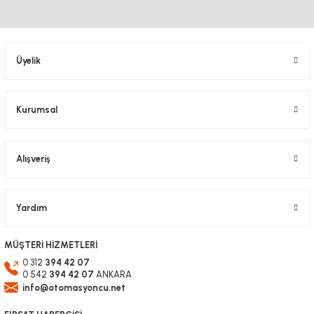
Üyelik
Kurumsal
Alışveriş
Yardım
MÜŞTERİ HİZMETLERİ
0 312
394 42 07
0 542
394 42 07
ANKARA
info@otomasyoncu.net