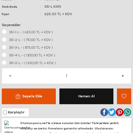
351-L Kilitli
Stok Kodu
625,00 TL + KDV
Fiyat
Seçenekler
351-1-L - ( 625,00 TL + KDV )
351-2-L - ( 710,00 TL + KDV )
351-3-L - ( 875,00 TL + KDV )
351-4-L - ( 1.300,00 TL + KDV )
351-5-L - ( 1.550,00 TL + KDV )
Sepete Ekle
Hemen Al
Karşılaştır
Otomasyoncu.net’te sizlere sunulan tüm ürünler Türkiye’deki yetkili
ithalatçı ve üretici firmaların garantisi altındadır, Uluslararası