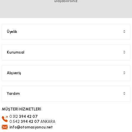
ulaşabilirsiniz.
Ürün resmi kalitesiz, bozuk veya görüntülenemiyor.
Ürün açıklamasında eksik bilgiler bulunuyor.
Ürün bilgilerinde hatalar bulunuyor.
Üyelik
Ürün fiyatı diğer sitelerden daha pahalı.
Bu ürüne benzer farklı alternatifler olmalı.
Kurumsal
Alışveriş
Gönder
Yardım
MÜŞTERİ HİZMETLERİ
0 312
394 42 07
0 542
394 42 07
ANKARA
info@otomasyoncu.net