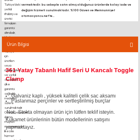
vermektedir. bu sebeple satın almış olduğunuz ürünlerde kolay iade ve
değişim hizmeti sunulmaktadır. %100 Güven ve Memnunniyet
otomasyoncu.net’te...
Ürün Bilgisi
361 Yatay Tabanlı Hafif Seri U Kancalı Toggle
Clamp
Galvaniz kaplı , yüksek kaliteli çelik sac aksamı
Paslanmaz perçinler ve sertleştirilmiş burçlar
Not: Stokta olmayan ürün için lütfen teklif isteyin.
Kukamet ürünlerinin bütün modellerinin satışını
yapmaktayız.