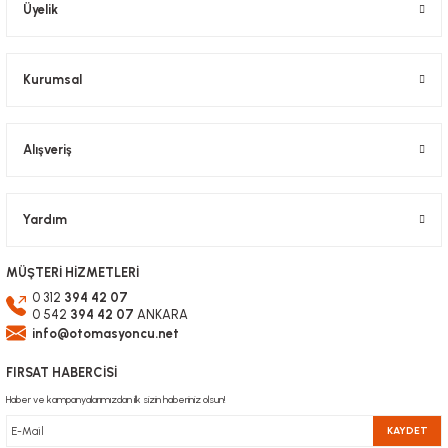
Üyelik
Ürün fiyatı diğer sitelerden daha pahalı.
Bu ürüne benzer farklı alternatifler olmalı.
Kurumsal
Alışveriş
Gönder
Yardım
MÜŞTERİ HİZMETLERİ
0 312
394 42 07
0 542
394 42 07
ANKARA
info@otomasyoncu.net
FIRSAT HABERCİSİ
Haber ve kampanyalarımızdan ilk sizin haberiniz olsun!
KAYDET