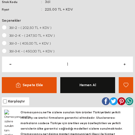
361
Stok Kodu
225,00 TL + KDV
Fiyat
Seçenekler
361-2 - ( 202,50 TL + KDV )
361-2-K - ( 247,50 TL + KDV )
361-3 - ( 405,00 TL + KDV )
361-3-K - ( 450,00 TL + KDV )
Sepete Ekle
Hemen Al
Karşılaştır
Otomasyoncu.net’te sizlere sunulan tüm ürünler Türkiye’deki yetkili
ithalatçı ve üretici firmaların garantisi altındadır, Uluslararası
markaların sadece Türkiye için üretilen veya özelleştirilen ve yetkili
servislerin ülke garantisi sağladığı modelleri sizlere sunulmaktadır.
Otomasyoncu.net daima müşteri memnunniyeti ilkesi ile hizmet