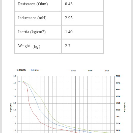
Resistance (Ohm)
0.43
Inductance (mH)
2.95
Inertia (kg/cm2)
1.40
Weight
2.7
（
kg
）