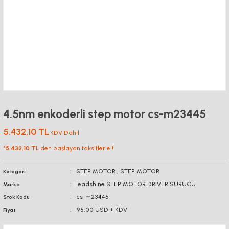
4.5nm enkoderli step motor cs-m23445
5.432,10 TL
KDV Dahil
*
5.432,10 TL
den başlayan taksitlerle!!
STEP MOTOR
,
STEP MOTOR
Kategori
leadshine STEP MOTOR DRİVER SÜRÜCÜ
Marka
cs-m23445
Stok Kodu
95,00 USD + KDV
Fiyat