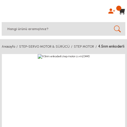
4.5nm enkoderli
Anasayfa
STEP-SERVO MOTOR & SÜRÜCÜ
STEP MOTOR