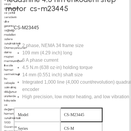
motor cs-m23445
CS-M23445
2 phase, NEMA 34 frame size
109 mm (4.29 inch) long
6 A phase current
4.5 N.m (638 oz-in) holding torque
14 mm (0.551 inch) shaft size
Integrated 1,000 line (4,000 count/revolution) quadrat
encoder
High precision, low motor heating, and low vibration
Model
CS-M23445
Series
CS-M