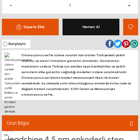
Sepete Ekle
Hemen Al
Karşılaştır
Otomasyoncu.net’te sizlere sunulan tüm ürünler Türkiye’deki yetkili
ithalatçı ve üretici firmaların garantisi altındadır, Uluslararası
markaların sadece Türkiye için üretilen veya özelleştirilen ve yetkili
servislerin ülke garantisi sağladığı modelleri sizlere sunulmaktadır.
Otomasyoncu.net daima müşteri memnunniyeti ilkesi ile hizmet
vermektedir. bu sebeple satın almış olduğunuz ürünlerde kolay iade ve
değişim hizmeti sunulmaktadır. %100 Güven ve Memnunniyet
otomasyoncu.net’te...
Ürün Bilgisi
leadshine 4,5 nm enkoderli step