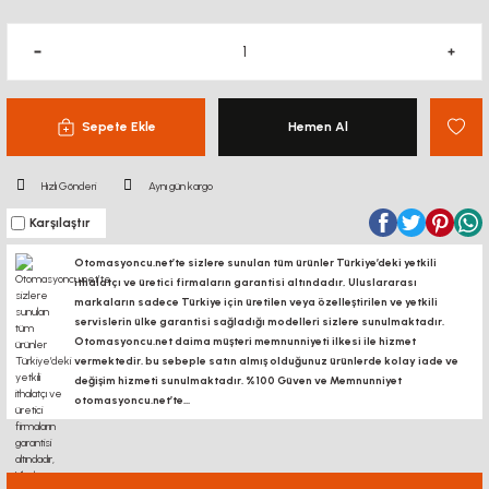
Sepete Ekle
Hemen Al
Hızlı Gönderi
Aynı gün kargo
Karşılaştır
Otomasyoncu.net’te sizlere sunulan tüm ürünler Türkiye’deki yetkili
ithalatçı ve üretici firmaların garantisi altındadır, Uluslararası
markaların sadece Türkiye için üretilen veya özelleştirilen ve yetkili
servislerin ülke garantisi sağladığı modelleri sizlere sunulmaktadır.
Otomasyoncu.net daima müşteri memnunniyeti ilkesi ile hizmet
vermektedir. bu sebeple satın almış olduğunuz ürünlerde kolay iade ve
değişim hizmeti sunulmaktadır. %100 Güven ve Memnunniyet
otomasyoncu.net’te...