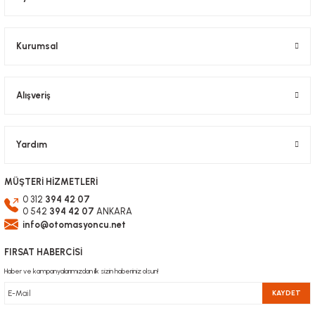
Ürün fiyatı diğer sitelerden daha pahalı.
Bu ürüne benzer farklı alternatifler olmalı.
Kurumsal
Alışveriş
Gönder
Yardım
MÜŞTERİ HİZMETLERİ
0 312
394 42 07
0 542
394 42 07
ANKARA
info@otomasyoncu.net
FIRSAT HABERCİSİ
Haber ve kampanyalarımızdan ilk sizin haberiniz olsun!
KAYDET