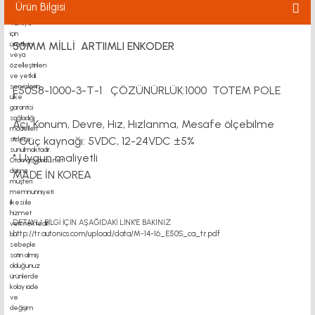
Ürün Bilgisi
50MM MİLLİ ARTIIMLI ENKODER
E50S8-1000-3-T-1 ÇÖZÜNÜRLÜK:1000 TOTEM POLE
Açı, Konum, Devre, Hız, Hızlanma, Mesafe ölçebilme
* Güç kaynağı: 5VDC, 12-24VDC ±5%
* Uygun maliyetli
MADE İN KOREA
DETAYLI BİLGİ İÇİN AŞAĞIDAKİ LİNK'E BAKINIZ
http://tr.autonics.com/upload/data/M-14-16_E50S_ca_tr.pdf