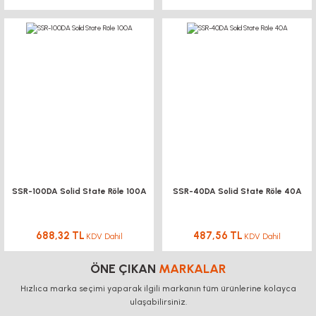
SSR-100DA Solid State Röle 100A
SSR-40DA Solid State Röle 40A
688,32 TL
487,56 TL
KDV Dahil
KDV Dahil
ÖNE ÇIKAN
MARKALAR
Hızlıca marka seçimi yaparak ilgili markanın tüm ürünlerine kolayca
ulaşabilirsiniz.