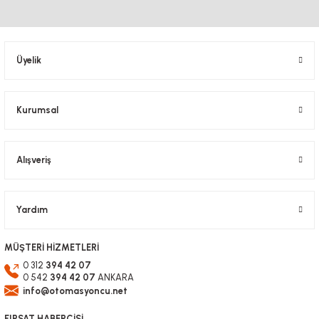
Üyelik
Kurumsal
Alışveriş
Yardım
MÜŞTERİ HİZMETLERİ
0 312
394 42 07
0 542
394 42 07
ANKARA
info@otomasyoncu.net
FIRSAT HABERCİSİ