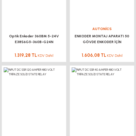
AUTONİCS
Optik Enkoder 360BM 5-24V
ENKODER MONTAJ APARATI 50
E38S6G5-360B-G24N
GÖVDE ENKODER İÇİN
1.319,28 TL
1.606,08 TL
KDV Dahil
KDV Dahil