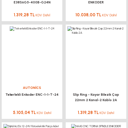
E38S6G5-400B-G24N
ENKODER
1.319,28 TL
10.038,00 TL
KDV Dahil
KDV Dahil
AUTONİCS
Tekerlekli Enkoder ENC-1-1-T-24
Slip Ring - Kayar Bilezik Çap
22mm 2 Kanal-2 Kablo 2A
5.105,04 TL
1.319,28 TL
KDV Dahil
KDV Dahil