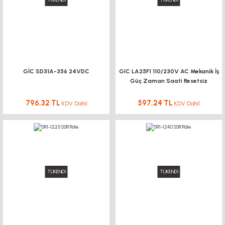
GİC SD31A-356 24VDC
GIC LA25F1 110/230V AC Mekanik İş
Güç Zaman Saati Resetsiz
796,32 TL
597,24 TL
KDV Dahil
KDV Dahil
TÜKENDİ
TÜKENDİ